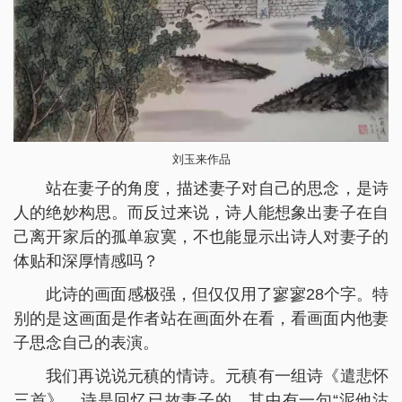
刘玉来作品
站在妻子的角度，描述妻子对自己的思念，是诗
人的绝妙构思。而反过来说，诗人能想象出妻子在自
己离开家后的孤单寂寞，不也能显示出诗人对妻子的
体贴和深厚情感吗？
此诗的画面感极强，但仅仅用了寥寥28个字。特
别的是这画面是作者站在画面外在看，看画面内他妻
子思念自己的表演。
我们再说说元稹的情诗。元稹有一组诗《遣悲怀
三首》，诗是回忆已故妻子的。其中有一句“泥他沽