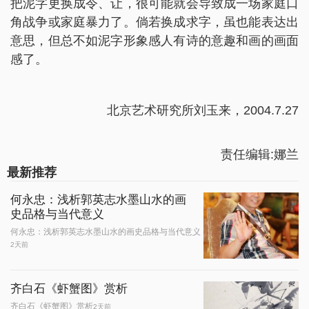
把泥字更换成令、让，很可能就会导致成一场家庭口
角战争或家庭暴力了。倘若换成求字，虽也能表达出
意思，但总不如泥字形象感人有诗的意趣和画的画面
感了。
北京艺术研究所刘玉来，2004.7.27
责任编辑:娜兰
最新推荐
何永忠：浅析郭英志水墨山水的画
史品格与当代意义
何永忠：浅析郭英志水墨山水的画史品格与当代意义
2天前
齐白石《虾蟹图》赏析
齐白石《虾蟹图》赏析
2天前