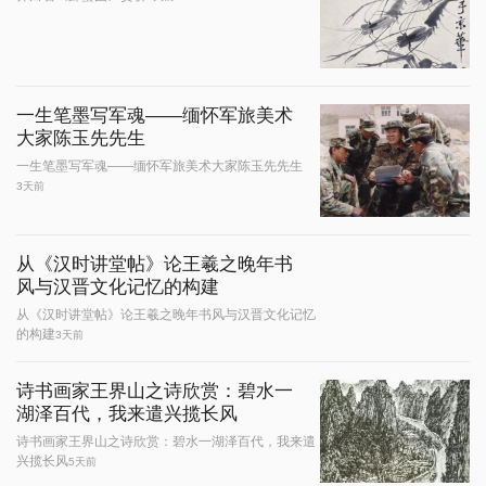
一生笔墨写军魂——缅怀军旅美术
大家陈玉先先生
一生笔墨写军魂——缅怀军旅美术大家陈玉先先生
3天前
从《汉时讲堂帖》论王羲之晚年书
风与汉晋文化记忆的构建
从《汉时讲堂帖》论王羲之晚年书风与汉晋文化记忆
的构建
3天前
诗书画家王界山之诗欣赏：碧水一
湖泽百代，我来遣兴揽长风
诗书画家王界山之诗欣赏：碧水一湖泽百代，我来遣
兴揽长风
5天前