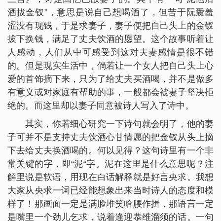
酒拔金钗”，意思是说自己想喝酒了，但苦于阮囊羞
涩没有现钱，于是求妻子，妻子便把自己头上的金钗
拔下换钱，满足了丈夫饮酒的愿望。这个故事听着让
人感动，人们从中可感受到这对夫妻感情是很不错
的。但是现实生活中，倘若让一个女人把自己头上心
爱的首饰摘下来，只为了给丈夫买酒喝，并不是做多
有意义或对家庭有帮助的事，一般都会被妻子坚决拒
绝的。而这里却以妻子同意被诗人写入了诗中。
其实，你若细心研究一下诗句就会明了，他的妻
子可并不是支持丈夫饮酒心甘情愿的把金钗从头上摘
下去给丈夫换酒喝的。何以见得？这句诗里有一个非
常关键的字，即“泥“字。泥在这里是什么意思呢？注
解里说是软语，用现在白话解释就是好言央求。我想
大家从央求一词已经能想象出来当时诗人的态度和模
样了！那画面一定是满脸堆笑哈腰作揖，那语言一定
是嘴里一个劲儿乞求，说着逢迎恭维溜须的话。一句