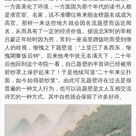
一方面美化了环境，一方面因为那个年代的读书人都
是准官宦、名家，说不准哪位将来能金榜题名或成为
高官。那样一来这些地方就会因名流题壁而远近闻
名，从而具有了一定的经济价值。据说北宋时的宰相
吕蒙正年轻时因为穷，常到一座庙里蹭饭吃而受到僧
人的歧视，惭愧之下题壁道：”上堂已了各西东，惭
愧闍黎饭后钟”。后来他考中状元名满天下，二十年
后他回到这个寺院一看，自己题壁的半首诗已经被用
碧纱罩上保护起来了！于是他续写道”二十年来尘扑
面，如今始得碧纱笼”。由此可见题壁诗在过去是很
普遍的一种文人行为，也可以说题壁是文人互相交流
诗艺的一种方式。其中自然就会保留了许多好诗。