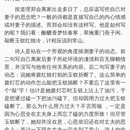
按道理郑会离家出走多日了，总应该写些自己对
妻子的思念吧？一般的诗都是直接写自己的内心情感
或对妻子的描述。而郑会却没有这样写。他是如何写
的呢？我们看：酴醾香梦怯春寒，翠掩重门燕子闲。
敲断玉钗红烛冷，计程应说到常山。
诗人是站在一个旁观的角度揣测妻子的动态。前
二句写自己离家后妻子所处环境的凄清和百无聊赖情
景，并没写与他有任何关系的内容。后二句写妻子的
动态：说她将拨红烛灯焰的玉钗折断了。这么简单的
拨灯芯的动作怎么能把玉钗搞断？不要忘了这里有一
个“敲”字！估计是她拨灯芯时玉钗上沾上了油污，于
是想通过磕一下把油污磕下。但却因用力过大把玉钗
磕断了。那么为什么用力过大？不言而喻 ，一定是
因为心思全在丈夫身上而忘了磕的力度所致！但尽管
玉钗断了，她却并没在意，心思依旧还在对丈夫的思
念上：算计一下现在丈夫一定走到了常山。诗人由此