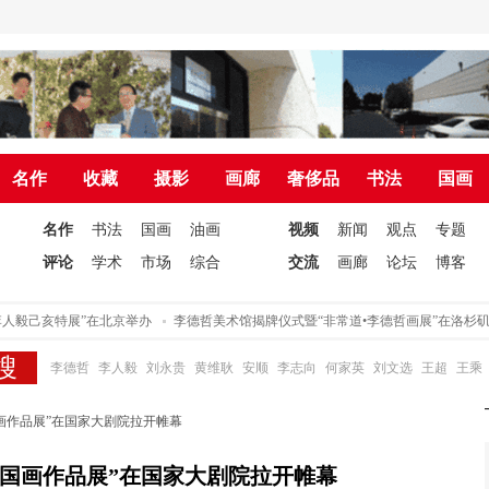
名作
收藏
摄影
画廊
奢侈品
书法
国画
名作
书法
国画
油画
视频
新闻
观点
专题
评论
学术
市场
综合
交流
画廊
论坛
博客
毅己亥特展”在北京举办
李德哲美术馆揭牌仪式暨“非常道•李德哲画展”在洛杉矶举
李德哲
李人毅
刘永贵
黄维耿
安顺
李志向
何家英
刘文选
王超
王乘
画作品展”在国家大剧院拉开帷幕
中国画作品展”在国家大剧院拉开帷幕