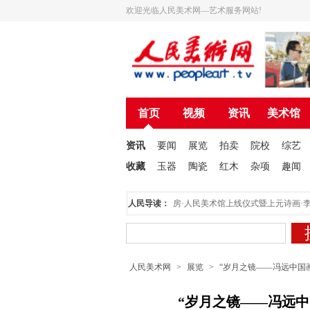
欢迎光临人民美术网—艺术服务网站!
首页
视频
资讯
美术馆
资讯
要闻
展览
拍卖
院校
综艺
收藏
玉器
陶瓷
红木
杂项
趣闻
声明
营造诗书画一体的文化氛围 ——“东书房·人民美术馆上线仪式暨上元诗画·李人
人民导读：
人民美术网
>
展览
>
“岁月之镜——冯远中国
“岁月之镜——冯远