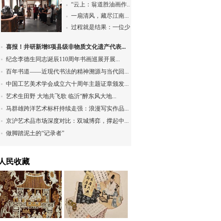
“云上：翁道胜油画作...
一扇清风，藏尽江南...
过程就是结果：一位少...
喜报！井研新增8项县级非物质文化遗产代表...
纪念李德生同志诞辰110周年书画巡展开展...
百年书道——近现代书法的精神溯源与当代回...
中国工艺美术学会成立六十周年主题证章颁发...
艺术生田野 大地共飞歌 临沂“醉东风大地...
马群雄跨洋艺术标杆持续走强：浪漫写实作品...
京沪艺术品市场深度对比：双城博弈，撑起中...
做脚踏泥土的“记录者”
人民收藏