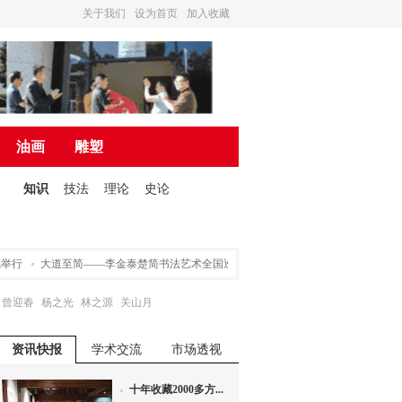
关于我们
设为首页
加入收藏
油画
雕塑
知识
技法
理论
史论
行
大道至简——李金泰楚简书法艺术全国巡回展（荆州)暨《李金泰楚简书古今名
曾迎春
杨之光
林之源
关山月
资讯快报
学术交流
市场透视
十年收藏2000多方...