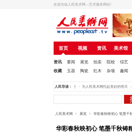
欢迎光临人民美术网—艺术服务网站!
首页
视频
资讯
美术馆
资讯
要闻
展览
拍卖
院校
综艺
收藏
玉器
陶瓷
红木
杂项
趣闻
人民美术创作院揭牌仪式在北京举行
人民导读：
为人民美术网托起美好的明天
溢
人民美术网
>
展览
>
华彩春秋映初心 笔墨千
华彩春秋映初心 笔墨千秋铸