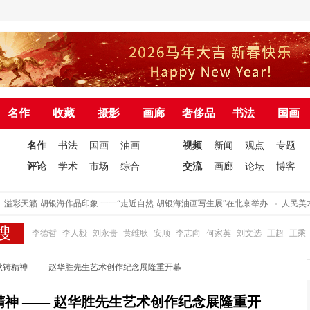
名作
收藏
摄影
画廊
奢侈品
书法
国画
名作
书法
国画
油画
视频
新闻
观点
专题
评论
学术
市场
综合
交流
画廊
论坛
博客
彩天籁·胡银海作品印象 一一“走近自然·胡银海油画写生展”在北京举办
人民美术网
李德哲
李人毅
刘永贵
黄维耿
安顺
李志向
何家英
刘文选
王超
王乘
秋铸精神 —— 赵华胜先生艺术创作纪念展隆重开幕
精神 —— 赵华胜先生艺术创作纪念展隆重开