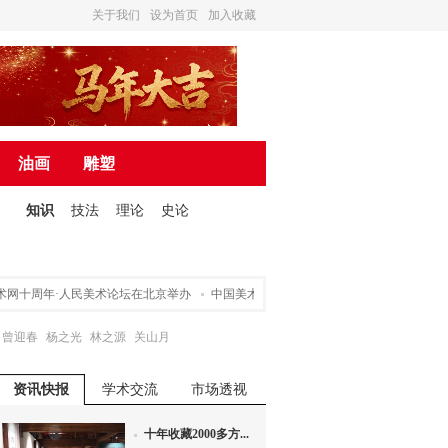
关于我们
设为首页
加入收藏
油画
雕塑
知识
技法
理论
史论
十周年·人民美术论坛在北京举办
中国美术家协会关于申请入会途径的声明
营
曾迎春
杨之光
林之源
关山月
资讯快报
学术交流
市场透视
十年收藏2000多方...