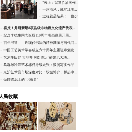
“云上：翁道胜油画作...
一扇清风，藏尽江南...
过程就是结果：一位少...
喜报！井研新增8项县级非物质文化遗产代表...
纪念李德生同志诞辰110周年书画巡展开展...
百年书道——近现代书法的精神溯源与当代回...
中国工艺美术学会成立六十周年主题证章颁发...
艺术生田野 大地共飞歌 临沂“醉东风大地...
马群雄跨洋艺术标杆持续走强：浪漫写实作品...
京沪艺术品市场深度对比：双城博弈，撑起中...
做脚踏泥土的“记录者”
人民收藏