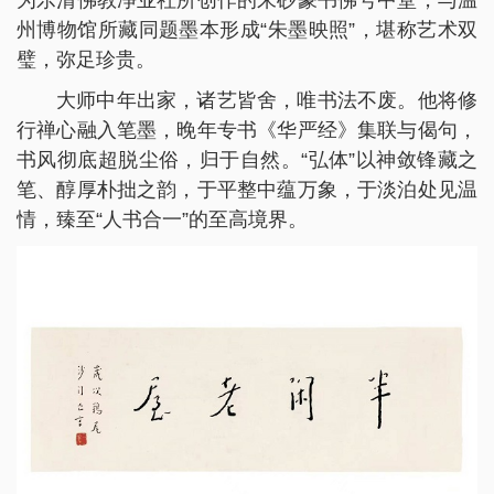
州博物馆所藏同题墨本形成“朱墨映照”，堪称艺术双
璧，弥足珍贵。
大师中年出家，诸艺皆舍，唯书法不废。他将修
行禅心融入笔墨，晚年专书《华严经》集联与偈句，
书风彻底超脱尘俗，归于自然。“弘体”以神敛锋藏之
笔、醇厚朴拙之韵，于平整中蕴万象，于淡泊处见温
情，臻至“人书合一”的至高境界。