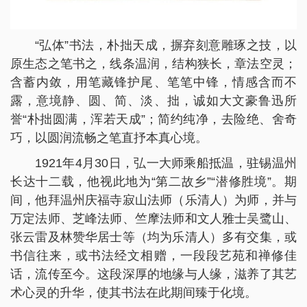
“弘体”书法，朴拙天成，摒弃刻意雕琢之技，以
原生态之笔书之，线条温润，结构狭长，章法空灵；
含蓄内敛，用笔藏锋护尾、笔笔中锋，情感含而不
露，意境静、圆、简、淡、拙，诚如大文豪鲁迅所
誉“朴拙圆满，浑若天成”；简约纯净，去险绝、舍奇
巧，以圆润流畅之笔直抒本真心境。
1921年4月30日，弘一大师乘船抵温，驻锡温州
长达十二载，他视此地为“第二故乡”“潜修胜境”。期
间，他拜温州庆福寺寂山法师（乐清人）为师，并与
万定法师、芝峰法师、竺摩法师和文人雅士吴鹭山、
张云雷及林赞华居士等（均为乐清人）多有交集，或
书信往来，或书法经文相赠，一段段艺苑和禅修佳
话，流传至今。这段深厚的地缘与人缘，滋养了其艺
术心灵的升华，使其书法在此期间臻于化境。