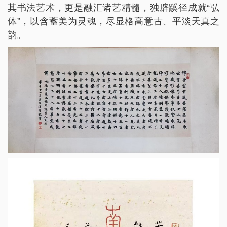
其书法艺术，更是融汇诸艺精髓，独辟蹊径成就“弘
体”，以含蓄美为灵魂，尽显格高意古、平淡天真之
韵。