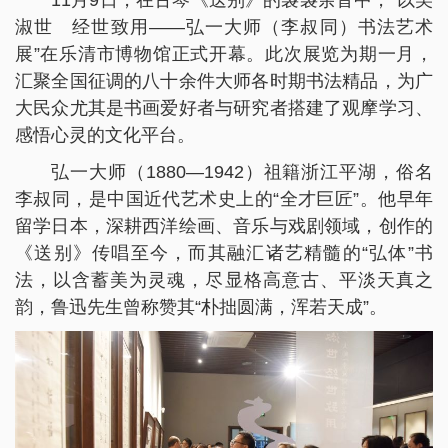
11月9日，在古琴《送别》的袅袅余音中，“以美
淑世 经世致用——弘一大师（李叔同）书法艺术
展”在乐清市博物馆正式开幕。此次展览为期一月，
汇聚全国征调的八十余件大师各时期书法精品，为广
大民众尤其是书画爱好者与研究者搭建了观摩学习、
感悟心灵的文化平台。
弘一大师（1880—1942）祖籍浙江平湖，俗名
李叔同，是中国近代艺术史上的“全才巨匠”。他早年
留学日本，深耕西洋绘画、音乐与戏剧领域，创作的
《送别》传唱至今，而其融汇诸艺精髓的“弘体”书
法，以含蓄美为灵魂，尽显格高意古、平淡天真之
韵，鲁迅先生曾称赞其“朴拙圆满，浑若天成”。