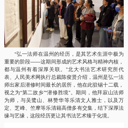
“弘一法师在温州的经历，是其艺术生涯中极为
重要的阶段——这期间形成的艺术风格与精神内核，
都与温州有着深厚关联。”北大书法艺术研究所代
表、人民美术网执行总裁陈俊贤介绍，温州是弘一法
师出家后潜修时间最长的居所，他在此驻锡十二载，
视之为“第二故乡”“潜修胜境”。期间，他拜寂山法师
为师，与吴鹭山、林赞华等乐清文人雅士，以及万
定、芝峰、竺摩等乐清籍高僧多有交集，结下深厚法
缘与艺缘，这段经历更让其书法艺术臻于化境。