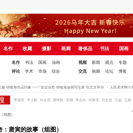
名作
收藏
摄影
画廊
奢侈品
书法
国画
名作
书法
国画
油画
视频
新闻
观点
专题
评论
学术
市场
综合
交流
画廊
论坛
博客
·胡银海作品印象 一一“走近自然·胡银海油画写生展”在北京举办
人民美术网十周年
李德哲
李人毅
刘永贵
黄维耿
安顺
李志向
何家英
刘文选
王超
王乘
事（组图）
奇：唐寅的故事（组图）