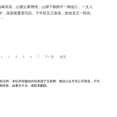
峰高耸，山腰云雾缭绕，山脚下柳荫中一阁临江，一文人
水中，落霞孤鹜渺无踪。千年想见王南海，曾借龙王一阵风。
”
2
3
4
5
6
7
下一页
尾页
tv）除非特别注明，本站所转载的内容来源于互联网、微信公众号等公开渠道，不代
构所有，如事关不当，请联系删除。