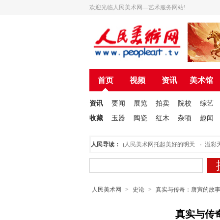
欢迎光临人民美术网—艺术服务网站!
首页
视频
资讯
美术馆
资讯
要闻
展览
拍卖
院校
综艺
收藏
玉器
陶瓷
红木
杂项
趣闻
人民美术创作院揭牌仪式在北京举行
人民导读：
为人民美术网托起美好的明天
溢彩天籁
人民美术网
>
史论
>
真实与传奇：唐寅的故
真实与传