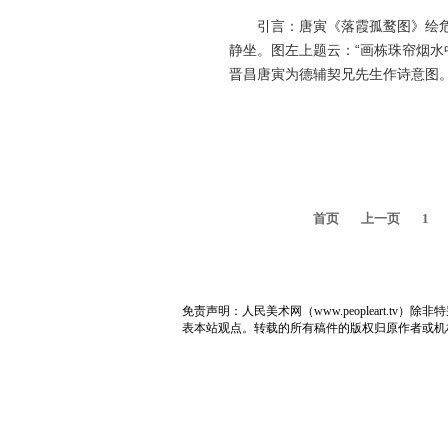
引言：唐寅《落霞孤鹜图》绘危
静坐。图左上题云：“画栋珠帘烟
晋昌唐寅为德辅契兄先生作诗意图。
首页
上一页
1
免责声明：人民美术网（www.peopleart.
表本站观点。转载的所有稿件的版权归原作者或机