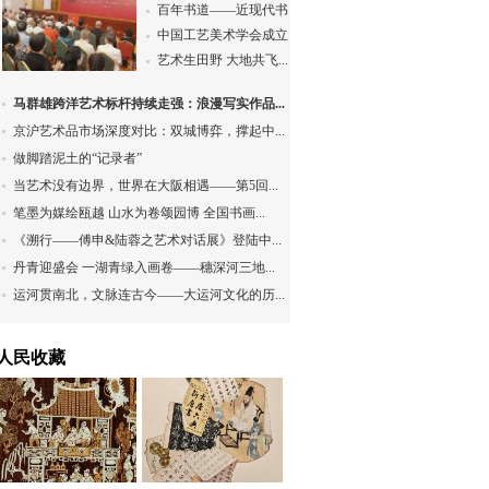
百年书道——近现代书...
中国工艺美术学会成立...
艺术生田野 大地共飞...
马群雄跨洋艺术标杆持续走强：浪漫写实作品...
京沪艺术品市场深度对比：双城博弈，撑起中...
做脚踏泥土的“记录者”
当艺术没有边界，世界在大阪相遇——第5回...
笔墨为媒绘瓯越 山水为卷颂园博 全国书画...
《溯行——傅申&陆蓉之艺术对话展》登陆中...
丹青迎盛会 一湖青绿入画卷——穗深河三地...
运河贯南北，文脉连古今——大运河文化的历...
人民收藏