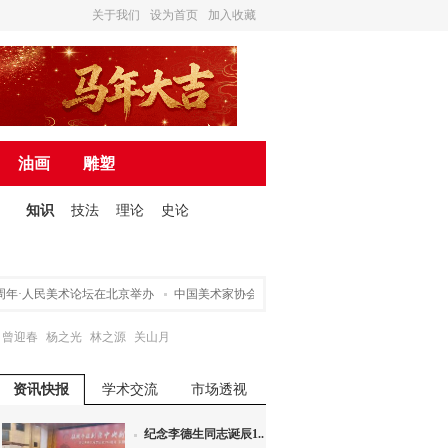
关于我们
设为首页
加入收藏
油画
雕塑
知识
技法
理论
史论
·人民美术论坛在北京举办
中国美术家协会关于申请入会途径的声明
营造诗书
曾迎春
杨之光
林之源
关山月
资讯快报
学术交流
市场透视
纪念李德生同志诞辰1...