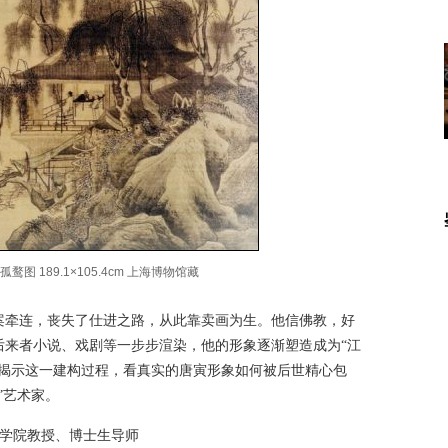
孤鹜图 189.1×105.4cm 上海博物馆藏
案牵连，丧失了仕进之路，从此靠卖画为生。他信佛教，好
后来者小说、戏剧等一步步渲染，他的形象逐渐塑造成为“江
面揭示这一建构过程，看真实的唐寅形象如何被后世精心包
”艺术家。
学院教授、博士生导师