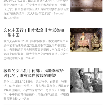
2025年12月15日，由北京嘉德艺术中心、辽宁省公
共文化服务中心、辽宁省文学艺术界联合会、中国
（辽宁）自由贸易试验区沈阳片区管理委员会联合主
办的“镜像的彼岸：意大利当代艺术展”（Beyond
the...
230天前
文化中国行 | 非常敦煌 非常景德镇
非常中国
敦煌莫高窟第328窟（等比例复制）本文图片均由全
媒体记者毛江凡摄当万里丝路明珠遇见千年瓷韵匠
心，当景德镇的窑火照亮莫高窟壁画，当飞天神女在
瓷板上翩跹起舞，两大千年文化IP相互奔赴，会迸出
怎样的璀璨火花...
230天前
敦煌的女儿们｜何鄂：我能奉献给
时代的，唯有源自敦煌的雕塑
新华社兰州12月18日电（记者张睿、任延昕、张玉
洁）63年前的一个早上，晨光洒向莫高窟，洒落在第
194窟佛龛前。25岁的何鄂站在一尊唐代天王塑像
下，手中的画笔饱蘸颜料，如痴如醉地凝望，仔细描
摹天王衣袂...
231天前