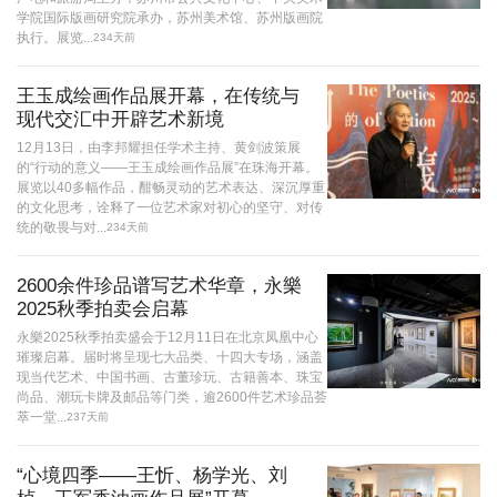
学院国际版画研究院承办，苏州美术馆、苏州版画院
执行。展览...
234天前
王玉成绘画作品展开幕，在传统与
现代交汇中开辟艺术新境
12月13日，由李邦耀担任学术主持、黄剑波策展
的“行动的意义——王玉成绘画作品展”在珠海开幕。
展览以40多幅作品，酣畅灵动的艺术表达、深沉厚重
的文化思考，诠释了一位艺术家对初心的坚守、对传
统的敬畏与对...
234天前
2600余件珍品谱写艺术华章，永樂
2025秋季拍卖会启幕
永樂2025秋季拍卖盛会于12月11日在北京凤凰中心
璀璨启幕。届时将呈现七大品类、十四大专场，涵盖
现当代艺术、中国书画、古董珍玩、古籍善本、珠宝
尚品、潮玩卡牌及邮品等门类，逾2600件艺术珍品荟
萃一堂...
237天前
“心境四季——王忻、杨学光、刘