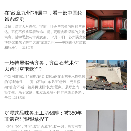
在“纹章九州”特展中，看一部中国纹
饰系统史
纹饰，是古人对自然、宇宙、社会与信仰的理解与表
达。它们不仅承载着装饰功能，更蕴含着深厚的文化
寓意、哲学思想与审美意趣。12月30日，苏州吴文化
博物馆带来了跨年大展“纹章九州——中国古代的纹饰
和纹样”。...
213天前
一场特展燃动齐鲁，齐白石艺术何
以跨时空“圈粉”？
中新网济南1月4日电(记者 赵晓)正在山东美术馆热展
的“学我者生——齐白石与山东弟子”特展，元旦假
期“引流”不断，馆外再现排“长龙”景象。展厅之内，年
轻学生、亲子家庭、银发观众等不同群体纷至沓来，
争睹...
213天前
沉浸式品味鲁王工坊锡雕：被350年
非遗密码狠狠拿捏了
《经》“经”，常同“纬”组合成“经纬”一词，自古已有