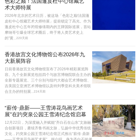
色彩之巅！法国蓬皮杜中心馆藏艺
术大师特展
2026年北京的艺术日历，被这场「色彩之巅!法国蓬
皮杜中心馆藏艺术大师特展」提前锁定了高光。作为
蓬皮杜中心五年闭馆修缮期内的王牌国际巡展，首站
摩纳哥引爆全球艺术圈后，终于将人类艺术史上
的"黄...
220天前
香港故宫文化博物馆公布2026年九
大新展阵容
日前香港故宫文化博物馆宣布了2026年精彩展览阵
容。九个全新展览包括四个与故宫博物院联合主办的
全新专题展览、三个分别与纽约大都会艺术博物馆、
吉美国立亚洲艺术博物馆以及特列季亚科夫美术馆联
合主办的特别展...
224天前
“薪传·鼎新——王雪涛花鸟画艺术
展”在趵突泉公园王雪涛纪念馆启幕
12月22日，为深度融入并赋能“齐白石在山东”文旅融
合创新项目，赓续齐鲁书画文脉，弘扬中华优秀传统
文化，趵突泉公园王雪涛纪念馆正式推出“薪传·鼎新
——王雪涛花鸟画艺术展”。据介绍，身为齐白石的弟