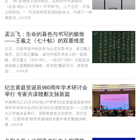
之，“经”在地理上指示南北，在纺织中代表纵向。
《左传·昭公二十五年》中写有“礼，上下之纪，天地
之经纬也。”，可见经纬背后深刻的含义，代表了一种
规矩与...
214天前
孟云飞：生命的暮色与书写的极致
——王羲之《七十帖》的双重维度
引言：尺牍书疏中的历史与心灵东晋书法，承汉魏之
雄浑，启六朝之飘逸，成为中国艺术史上的一座高
峰。而王羲之（303-361，一说307-365）无疑是这
座高峰上最耀眼的巅峰。其书风“飘若浮云，矫若惊
龙”，...
214天前
纪念黄庭坚诞辰980周年学术研讨会
举行 专家共谋赣鄱文脉新篇
中新网九江12月28日电 (卢梦梦)纪念黄庭坚诞辰980
周年学术研讨会26日至28日在黄庭坚故里——江西省
九江市修水县举行。深耕黄庭坚文化研究、宋代文
学、“江西诗派”研究等领域的专家学者齐聚修河畔，
通...
220天前