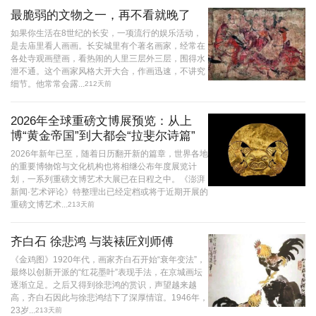
最脆弱的文物之一，再不看就晚了
如果你生活在8世纪的长安，一项流行的娱乐活动，
是去庙里看人画画。长安城里有个著名画家，经常在
各处寺观画壁画，看热闹的人里三层外三层，围得水
泄不通。这个画家风格大开大合，作画迅速，不讲究
细节。他常常会露...
212天前
2026年全球重磅文博展预览：从上
博“黄金帝国”到大都会“拉斐尔诗篇”
2026年新年已至，随着日历翻开新的篇章，世界各地
的重要博物馆与文化机构也将相继公布年度展览计
划，一系列重磅文博艺术大展已在日程之中。《澎湃
新闻·艺术评论》特整理出已经定档或将于近期开展的
重磅文博艺术...
213天前
齐白石 徐悲鸿 与装裱匠刘师傅
《金鸡图》1920年代，画家齐白石开始“衰年变法”，
最终以创新开派的“红花墨叶”表现手法，在京城画坛
逐渐立足。之后又得到徐悲鸿的赏识，声望越来越
高，齐白石因此与徐悲鸿结下了深厚情谊。1946年，
23岁...
213天前