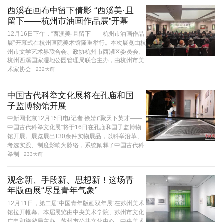
西溪在画布中留下倩影 “西溪美·且
留下——杭州市油画作品展”开幕
12月16日下午，“西溪美·且留下——杭州市油画作品
展”开幕式在杭州画院美术馆隆重举行。本次展览由杭
州市文学艺术界联合会、政协杭州市西湖区委员会、
杭州西溪国家湿地公园管理局联合主办，由杭州市美
术家协会...
232天前
中国古代科举文化展将在孔庙和国
子监博物馆开展
中新网北京12月15日电(记者 徐婧)“聚天下英才——
中国古代科举文化展”将于16日在孔庙和国子监博物
馆开展。展览展出130余件实物展品，以科举沿革、
考选实践、制度影响为脉络，系统阐释了中国古代科
举制...
233天前
观念新、手段新、思想新！这场青
年版画展“尽显青年气象”
12月11日，第二届“中国青年版画双年展”在苏州美术
馆拉开帷幕。本届展览由中央美术学院、苏州市文化
广电和旅游局主办，苏州市公共文化中心、中央美术