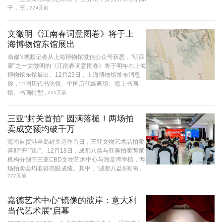
子，王...
224天前
文徵明《江南春词意图卷》将于上
海博物馆东馆展出
南都N视频记者从上海博物馆微信公众号获悉，“明四
家”之一文徵明的《江南春词意图卷》将于明年在上海
博物馆东馆展出。12月23日，上海博物馆发布消息
称，中国历代书法馆、中国历代绘画馆、海上书画
馆、书画特型...
225天前
三亚“封关首拍” 圆满落槌！两场拍
卖成交额均破千万
海南自贸港全岛封关运作首日，三亚文物艺术品拍卖
喜迎“开门红”。12月18日，成都八益与亚美拍卖两家
机构分别于三亚CBD文物艺术中心与海棠湾举槌，两
场拍卖会均取得亮眼成绩。其中，“成都八益&海南...
227天前
嘉德艺术中心“镜像的彼岸：意大利
当代艺术展”启幕