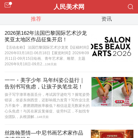
人民美术网
推荐
资讯
2026第162年法国巴黎国际艺术沙龙
奖亚太地区作品征集开启！
【活动名称】 法国巴黎国际艺术沙龙奖【征稿时间】
2026年03月18日-06月18日【展览时间】2026年09
月11日-09月15日绘画、青年艺术家、雕塑、主题
2026年9月18日-09月2...
138天前
一一・美字少年 马年纠姿公益行｜
告别书写焦虑，让孩子执笔生花！
孩子写字潦草卷面丢分，考试因字迹吃亏？握笔姿势
错误，坐姿东倒西歪，还影响视力发育？写作业注意
力不集中，磨磨蹭蹭效率极低？相信这是无数家长的
心头焦虑！与其在家反复催促、徒劳纠正，不如找专
业团队，从根源解...
146天前
丝路翰墨情—中尼书画艺术家作品