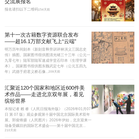
交流展报名
报名请扫以下二维码
154天前
第十一次古籍数字资源联合发布
——超16.1万部文献飞上“云端”
明万历年间刻本《新刻音释旁训评林演义三国志史
传》插图。国家图书馆供图清光绪三十三年（公元一
九零七年）陆军部陆军速成学堂石印本《生理学课
本》。国家图书馆供图东魏武定七年（公元五四九
年）武德于府君义桥石像...
209天前
汇聚近120个国家和地区近600件美
术作品——走进北京双年展，看见
缤纷世界
本报记者 赖 睿《人民日报海外版》（2026年01月07
日 第 07 版）观众参观第十届中国北京国际美术双年
展。郭俊锋摄（人民图片）2026年伊始，北京迎来一
场备受瞩目的国际艺术盛会——第十届中国北京...
210天前