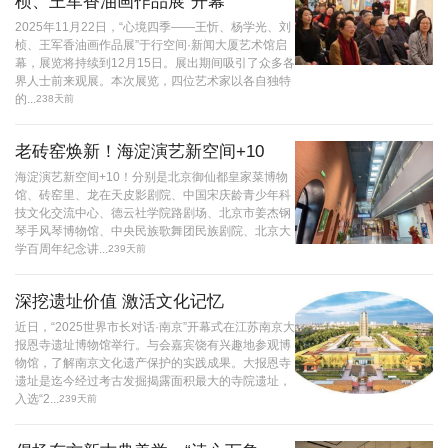
桢、王军香油画作品展”开幕
2025年11月22日，“心境四季——王忻、杨学光、刘
桢、王军香油画作品展”于行空间·新闻大厦艺术馆启
幕，展览将持续到12月15日。展出期间吸引了众多各
界人士前来观展。本次展览，四位艺术家以各自独特
的...
238天前
老砖窑焕新！海淀演艺新空间+10
海淀演艺新空间+10！分别是北京御仙都皇家菜博物
馆、砖窑里、龙在天皮影剧院、中国宋庆龄青少年科
技文化交流中心、德云社学院路剧场、北京市姜杰钢
琴手风琴博物馆、中央民族歌舞团民族剧院、北京大
学百周年纪念讲...
239天前
深挖遗址价值 激活文化记忆
近日，“2025世界市长对话·南京”开幕式在江苏南京大
报恩寺遗址博物馆举行。与会嘉宾饶有兴趣地参观博
物馆，了解南京文化遗产保护的实践成果。大报恩寺
遗址是迄今经过考古发掘揭露面积最大的寺院遗址，
入选“2...
239天前