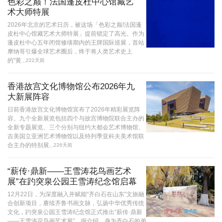
色彩之巅！法国蓬皮杜中心馆藏艺
术大师特展
2026年北京的艺术日历，被这场「色彩之巅!法国蓬
皮杜中心馆藏艺术大师特展」提前锁定了高光。作为
蓬皮杜中心五年闭馆修缮期内的王牌国际巡展，首站
摩纳哥引爆全球艺术圈后，终于将人类艺术史上
的"黄...
222天前
香港故宫文化博物馆公布2026年九
大新展阵容
日前香港故宫文化博物馆宣布了2026年精彩展览阵
容。九个全新展览包括四个与故宫博物院联合主办的
全新专题展览、三个分别与纽约大都会艺术博物馆、
吉美国立亚洲艺术博物馆以及特列季亚科夫美术馆联
合主办的特别展...
226天前
“薪传·鼎新——王雪涛花鸟画艺术
展”在趵突泉公园王雪涛纪念馆启幕
12月22日，为深度融入并赋能“齐白石在山东”文旅融
合创新项目，赓续齐鲁书画文脉，弘扬中华优秀传统
文化，趵突泉公园王雪涛纪念馆正式推出“薪传·鼎新
——王雪涛花鸟画艺术展”。据介绍，身为齐白石的弟