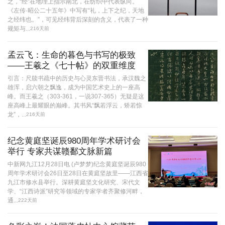
之，“经”在地理上指示南北，在纺织中代表纵向。
《左传·昭公二十五年》中写有“礼，上下之纪，天地
之经纬也。”，可见经纬背后深刻的含义，代表了一种
规矩与...
216天前
孟云飞：生命的暮色与书写的极致
——王羲之《七十帖》的双重维度
引言：尺牍书疏中的历史与心灵东晋书法，承汉魏之
雄浑，启六朝之飘逸，成为中国艺术史上的一座高
峰。而王羲之（303-361，一说307-365）无疑是这
座高峰上最耀眼的巅峰。其书风“飘若浮云，矫若惊
龙”，...
216天前
纪念黄庭坚诞辰980周年学术研讨会
举行 专家共谋赣鄱文脉新篇
中新网九江12月28日电 (卢梦梦)纪念黄庭坚诞辰980
周年学术研讨会26日至28日在黄庭坚故里——江西省
九江市修水县举行。深耕黄庭坚文化研究、宋代文
学、“江西诗派”研究等领域的专家学者齐聚修河畔，
通...
222天前