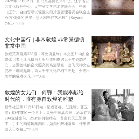
2025年12月15日，由北京嘉德艺术中心、辽宁省公
共文化服务中心、辽宁省文学艺术界联合会、中国
（辽宁）自由贸易试验区沈阳片区管理委员会联合主
办的“镜像的彼岸：意大利当代艺术展”（Beyond
the...
232天前
文化中国行 | 非常敦煌 非常景德镇
非常中国
敦煌莫高窟第328窟（等比例复制）本文图片均由全
媒体记者毛江凡摄当万里丝路明珠遇见千年瓷韵匠
心，当景德镇的窑火照亮莫高窟壁画，当飞天神女在
瓷板上翩跹起舞，两大千年文化IP相互奔赴，会迸出
怎样的璀璨火花...
232天前
敦煌的女儿们｜何鄂：我能奉献给
时代的，唯有源自敦煌的雕塑
新华社兰州12月18日电（记者张睿、任延昕、张玉
洁）63年前的一个早上，晨光洒向莫高窟，洒落在第
194窟佛龛前。25岁的何鄂站在一尊唐代天王塑像
下，手中的画笔饱蘸颜料，如痴如醉地凝望，仔细描
摹天王衣袂...
233天前