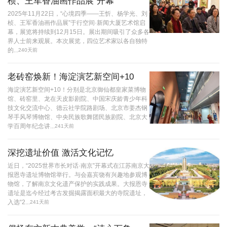
桢、王军香油画作品展”开幕
2025年11月22日，“心境四季——王忻、杨学光、刘
桢、王军香油画作品展”于行空间·新闻大厦艺术馆启
幕，展览将持续到12月15日。展出期间吸引了众多各
界人士前来观展。本次展览，四位艺术家以各自独特
的...
240天前
老砖窑焕新！海淀演艺新空间+10
海淀演艺新空间+10！分别是北京御仙都皇家菜博物
馆、砖窑里、龙在天皮影剧院、中国宋庆龄青少年科
技文化交流中心、德云社学院路剧场、北京市姜杰钢
琴手风琴博物馆、中央民族歌舞团民族剧院、北京大
学百周年纪念讲...
241天前
深挖遗址价值 激活文化记忆
近日，“2025世界市长对话·南京”开幕式在江苏南京大
报恩寺遗址博物馆举行。与会嘉宾饶有兴趣地参观博
物馆，了解南京文化遗产保护的实践成果。大报恩寺
遗址是迄今经过考古发掘揭露面积最大的寺院遗址，
入选“2...
241天前