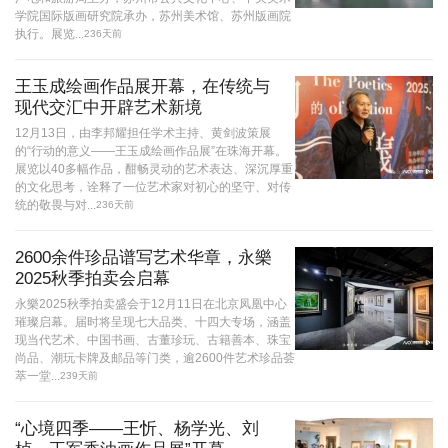
学院国际版画研究院承办，苏州美术馆、苏州版画院
执行。展览...
236天前
王玉成绘画作品展开幕，在传统与
现代交汇中开辟艺术新境
12月13日，由李邦耀担任学术主持、黄剑波策展
的“行动的意义——王玉成绘画作品展”在珠海开幕。
展览以40多幅作品，酣畅灵动的艺术表达、深沉厚重
的文化思考，诠释了一位艺术家对初心的坚守、对传
统的敬畏与对...
236天前
2600余件珍品谱写艺术华章，永樂
2025秋季拍卖会启幕
永樂2025秋季拍卖盛会于12月11日在北京凤凰中心
璀璨启幕。届时将呈现七大品类、十四大专场，涵盖
现当代艺术、中国书画、古董珍玩、古籍善本、珠宝
尚品、潮玩卡牌及邮品等门类，逾2600件艺术珍品荟
萃一堂...
239天前
“心境四季——王忻、杨学光、刘