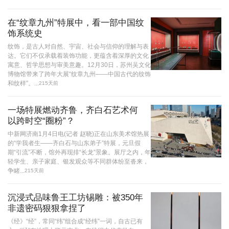
在“纹章九州”特展中，看一部中国纹
饰系统史
纹饰，是古人对自然、宇宙、社会与信仰的理解与表
达。它们不仅承载着装饰功能，更蕴含着深厚的文化
寓意、哲学思想与审美意趣。12月30日，苏州吴文化
博物馆带来了跨年大展“纹章九州——中国古代的纹饰
和纹样”。...
215天前
一场特展燃动齐鲁，齐白石艺术何
以跨时空“圈粉”？
中新网济南1月4日电(记者 赵晓)正在山东美术馆热展
的“学我者生——齐白石与山东弟子”特展，元旦假
期“引流”不断，馆外再现排“长龙”景象。展厅之内，年
轻学生、亲子家庭、银发观众等不同群体纷至沓来，
争睹...
215天前
沉浸式品味鲁王工坊锡雕：被350年
非遗密码狠狠拿捏了
《经》“经”，常同“纬”组合成“经纬”一词，自古已有