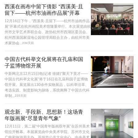
西溪在画布中留下倩影 “西溪美·且
留下——杭州市油画作品展”开幕
12月16日下午，“西溪美·且留下——杭州市油画作品
展”开幕式在杭州画院美术馆隆重举行。本次展览由杭
州市文学艺术界联合会、政协杭州市西湖区委员会、
杭州西溪国家湿地公园管理局联合主办，由杭州市美
术家协会...
234天前
中国古代科举文化展将在孔庙和国
子监博物馆开展
中新网北京12月15日电(记者 徐婧)“聚天下英才——
中国古代科举文化展”将于16日在孔庙和国子监博物
馆开展。展览展出130余件实物展品，以科举沿革、
考选实践、制度影响为脉络，系统阐释了中国古代科
举制...
235天前
观念新、手段新、思想新！这场青
年版画展“尽显青年气象”
12月11日，第二届“中国青年版画双年展”在苏州美术
馆拉开帷幕。本届展览由中央美术学院、苏州市文化
广电和旅游局主办，苏州市公共文化中心、中央美术