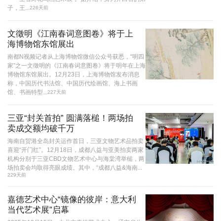
子，王...
226天前
文徵明《江南春词意图卷》将于上
海博物馆东馆展出
南都N视频记者从上海博物馆微信公众号获悉，“明四
家”之一文徵明的《江南春词意图卷》将于明年在上海
博物馆东馆展出。12月23日，上海博物馆发布消息
称，中国历代书法馆、中国历代绘画馆、海上书画
馆、书画特型...
227天前
三亚“封关首拍” 圆满落槌！两场拍
卖成交额均破千万
海南自贸港全岛封关运作首日，三亚文物艺术品拍卖
喜迎“开门红”。12月18日，成都八益与亚美拍卖两家
机构分别于三亚CBD文物艺术中心与海棠湾举槌，两
场拍卖会均取得亮眼成绩。其中，“成都八益&海南...
229天前
嘉德艺术中心“镜像的彼岸：意大利
当代艺术展”启幕