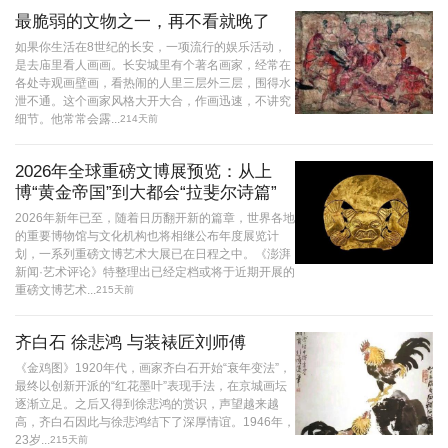
最脆弱的文物之一，再不看就晚了
如果你生活在8世纪的长安，一项流行的娱乐活动，
是去庙里看人画画。长安城里有个著名画家，经常在
各处寺观画壁画，看热闹的人里三层外三层，围得水
泄不通。这个画家风格大开大合，作画迅速，不讲究
细节。他常常会露...
214天前
2026年全球重磅文博展预览：从上
博“黄金帝国”到大都会“拉斐尔诗篇”
2026年新年已至，随着日历翻开新的篇章，世界各地
的重要博物馆与文化机构也将相继公布年度展览计
划，一系列重磅文博艺术大展已在日程之中。《澎湃
新闻·艺术评论》特整理出已经定档或将于近期开展的
重磅文博艺术...
215天前
齐白石 徐悲鸿 与装裱匠刘师傅
《金鸡图》1920年代，画家齐白石开始“衰年变法”，
最终以创新开派的“红花墨叶”表现手法，在京城画坛
逐渐立足。之后又得到徐悲鸿的赏识，声望越来越
高，齐白石因此与徐悲鸿结下了深厚情谊。1946年，
23岁...
215天前