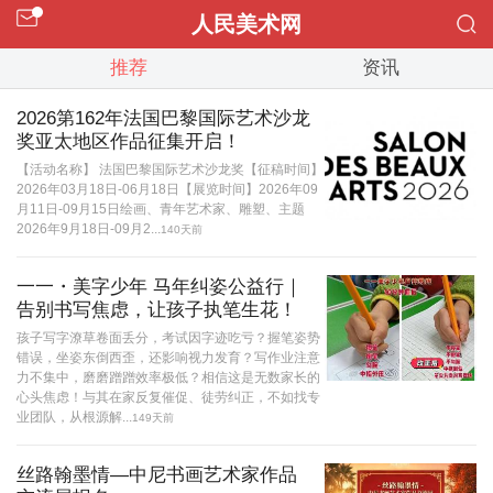
人民美术网
推荐
资讯
2026第162年法国巴黎国际艺术沙龙
奖亚太地区作品征集开启！
【活动名称】 法国巴黎国际艺术沙龙奖【征稿时间】
2026年03月18日-06月18日【展览时间】2026年09
月11日-09月15日绘画、青年艺术家、雕塑、主题
2026年9月18日-09月2...
140天前
一一・美字少年 马年纠姿公益行｜
告别书写焦虑，让孩子执笔生花！
孩子写字潦草卷面丢分，考试因字迹吃亏？握笔姿势
错误，坐姿东倒西歪，还影响视力发育？写作业注意
力不集中，磨磨蹭蹭效率极低？相信这是无数家长的
心头焦虑！与其在家反复催促、徒劳纠正，不如找专
业团队，从根源解...
149天前
丝路翰墨情—中尼书画艺术家作品