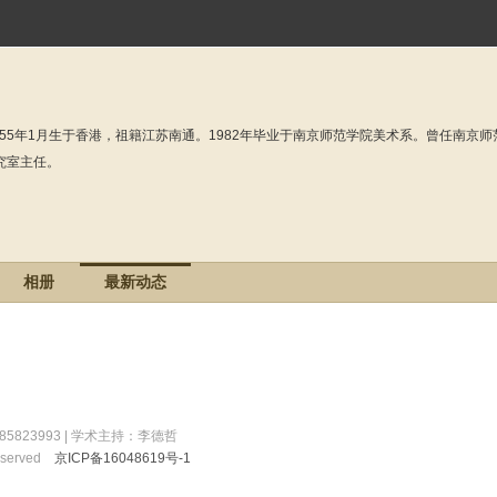
955年1月生于香港，祖籍江苏南通。1982年毕业于南京师范学院美术系。曾任南
究室主任。
相册
最新动态
-85823993 | 学术主持：李德哲
 Reserved
京ICP备16048619号-1