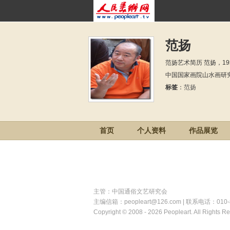
范扬
范扬艺术简历 范扬，1
中国国家画院山水画研
标签
：
范扬
首页
个人资料
作品展览
主管：中国通俗文艺研究会
主编信箱：peopleart@126.com | 联系电话：010
Copyright © 2008 - 2026 Peopleart. All Rights