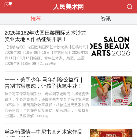
人民美术网
推荐
资讯
2026第162年法国巴黎国际艺术沙龙
奖亚太地区作品征集开启！
【活动名称】 法国巴黎国际艺术沙龙奖【征稿时间】
2026年03月18日-06月18日【展览时间】2026年09
月11日-09月15日绘画、青年艺术家、雕塑、主题
2026年9月18日-09月2...
141天前
一一・美字少年 马年纠姿公益行｜
告别书写焦虑，让孩子执笔生花！
孩子写字潦草卷面丢分，考试因字迹吃亏？握笔姿势
错误，坐姿东倒西歪，还影响视力发育？写作业注意
力不集中，磨磨蹭蹭效率极低？相信这是无数家长的
心头焦虑！与其在家反复催促、徒劳纠正，不如找专
业团队，从根源解...
149天前
丝路翰墨情—中尼书画艺术家作品