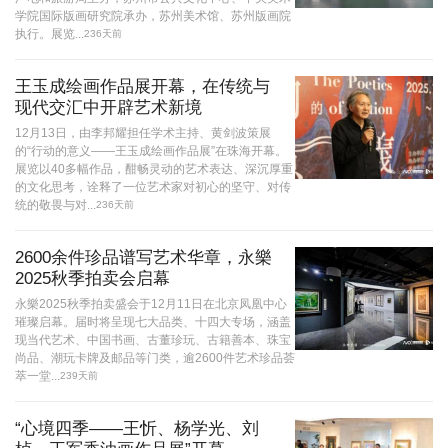
学院国际版画研究院承办，苏州美术馆、苏州版画院
执行。展览...
236天前
王玉成绘画作品展开幕，在传统与
现代交汇中开辟艺术新境
12月13日，由李邦耀担任学术主持、黄剑波策展
的“行动的意义——王玉成绘画作品展”在珠海开幕。
展览以40多幅作品，酣畅灵动的艺术表达、深沉厚重
的文化思考，诠释了一位艺术家对初心的坚守、对传
统的敬畏与对...
236天前
2600余件珍品谱写艺术华章，永樂
2025秋季拍卖会启幕
永樂2025秋季拍卖盛会于12月11日在北京凤凰中心
璀璨启幕。届时将呈现七大品类、十四大专场，涵盖
现当代艺术、中国书画、古董珍玩、古籍善本、珠宝
尚品、潮玩卡牌及邮品等门类，逾2600件艺术珍品荟
萃一堂...
239天前
“心境四季——王忻、杨学光、刘