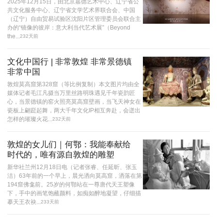
2025年12月15日，由北京嘉德艺术中心、辽宁省公
共文化服务中心、辽宁省文学艺术界联合会、中国
（辽宁）自由贸易试验区沈阳片区管理委员会联合主
办的“镜像的彼岸：意大利当代艺术展”（Beyond
the...
232天前
文化中国行 | 非常敦煌 非常景德镇
非常中国
敦煌莫高窟第328窟（等比例复制）本文图片均由全
媒体记者毛江凡摄当万里丝路明珠遇见千年瓷韵匠
心，当景德镇的窑火照亮莫高窟壁画，当飞天神女在
瓷板上翩跹起舞，两大千年文化IP相互奔赴，会迸出
怎样的璀璨火花...
232天前
敦煌的女儿们｜何鄂：我能奉献给
时代的，唯有源自敦煌的雕塑
新华社兰州12月18日电（记者张睿、任延昕、张玉
洁）63年前的一个早上，晨光洒向莫高窟，洒落在第
194窟佛龛前。25岁的何鄂站在一尊唐代天王塑像
下，手中的画笔饱蘸颜料，如痴如醉地凝望，仔细描
摹天王衣袂...
233天前