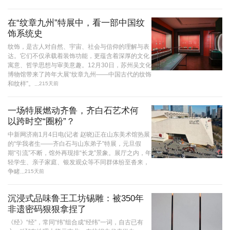
在“纹章九州”特展中，看一部中国纹
饰系统史
纹饰，是古人对自然、宇宙、社会与信仰的理解与表
达。它们不仅承载着装饰功能，更蕴含着深厚的文化
寓意、哲学思想与审美意趣。12月30日，苏州吴文化
博物馆带来了跨年大展“纹章九州——中国古代的纹饰
和纹样”。...
215天前
一场特展燃动齐鲁，齐白石艺术何
以跨时空“圈粉”？
中新网济南1月4日电(记者 赵晓)正在山东美术馆热展
的“学我者生——齐白石与山东弟子”特展，元旦假
期“引流”不断，馆外再现排“长龙”景象。展厅之内，年
轻学生、亲子家庭、银发观众等不同群体纷至沓来，
争睹...
215天前
沉浸式品味鲁王工坊锡雕：被350年
非遗密码狠狠拿捏了
《经》“经”，常同“纬”组合成“经纬”一词，自古已有