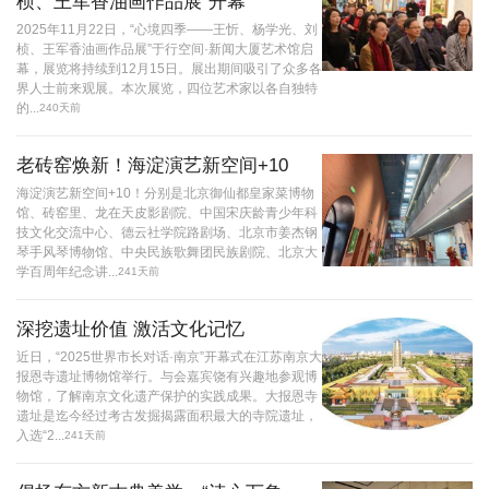
桢、王军香油画作品展”开幕
2025年11月22日，“心境四季——王忻、杨学光、刘
桢、王军香油画作品展”于行空间·新闻大厦艺术馆启
幕，展览将持续到12月15日。展出期间吸引了众多各
界人士前来观展。本次展览，四位艺术家以各自独特
的...
240天前
老砖窑焕新！海淀演艺新空间+10
海淀演艺新空间+10！分别是北京御仙都皇家菜博物
馆、砖窑里、龙在天皮影剧院、中国宋庆龄青少年科
技文化交流中心、德云社学院路剧场、北京市姜杰钢
琴手风琴博物馆、中央民族歌舞团民族剧院、北京大
学百周年纪念讲...
241天前
深挖遗址价值 激活文化记忆
近日，“2025世界市长对话·南京”开幕式在江苏南京大
报恩寺遗址博物馆举行。与会嘉宾饶有兴趣地参观博
物馆，了解南京文化遗产保护的实践成果。大报恩寺
遗址是迄今经过考古发掘揭露面积最大的寺院遗址，
入选“2...
241天前