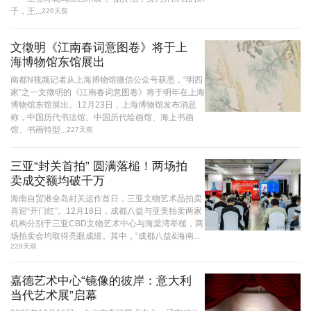
子，王...
226天前
文徵明《江南春词意图卷》将于上
海博物馆东馆展出
南都N视频记者从上海博物馆微信公众号获悉，“明四
家”之一文徵明的《江南春词意图卷》将于明年在上海
博物馆东馆展出。12月23日，上海博物馆发布消息
称，中国历代书法馆、中国历代绘画馆、海上书画
馆、书画特型...
227天前
三亚“封关首拍” 圆满落槌！两场拍
卖成交额均破千万
海南自贸港全岛封关运作首日，三亚文物艺术品拍卖
喜迎“开门红”。12月18日，成都八益与亚美拍卖两家
机构分别于三亚CBD文物艺术中心与海棠湾举槌，两
场拍卖会均取得亮眼成绩。其中，“成都八益&海南...
229天前
嘉德艺术中心“镜像的彼岸：意大利
当代艺术展”启幕