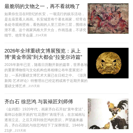
最脆弱的文物之一，再不看就晚了
如果你生活在8世纪的长安，一项流行的娱乐活动，
是去庙里看人画画。长安城里有个著名画家，经常在
各处寺观画壁画，看热闹的人里三层外三层，围得水
泄不通。这个画家风格大开大合，作画迅速，不讲究
细节。他常常会露...
214天前
2026年全球重磅文博展预览：从上
博“黄金帝国”到大都会“拉斐尔诗篇”
2026年新年已至，随着日历翻开新的篇章，世界各地
的重要博物馆与文化机构也将相继公布年度展览计
划，一系列重磅文博艺术大展已在日程之中。《澎湃
新闻·艺术评论》特整理出已经定档或将于近期开展的
重磅文博艺术...
215天前
齐白石 徐悲鸿 与装裱匠刘师傅
《金鸡图》1920年代，画家齐白石开始“衰年变法”，
最终以创新开派的“红花墨叶”表现手法，在京城画坛
逐渐立足。之后又得到徐悲鸿的赏识，声望越来越
高，齐白石因此与徐悲鸿结下了深厚情谊。1946年，
23岁...
215天前