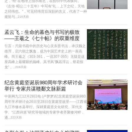
之，“经”在地理上指示南北，在纺织中代表纵向。
《左传·昭公二十五年》中写有“礼，上下之纪，天地
之经纬也。”，可见经纬背后深刻的含义，代表了一种
规矩与...
216天前
孟云飞：生命的暮色与书写的极致
——王羲之《七十帖》的双重维度
引言：尺牍书疏中的历史与心灵东晋书法，承汉魏之
雄浑，启六朝之飘逸，成为中国艺术史上的一座高
峰。而王羲之（303-361，一说307-365）无疑是这
座高峰上最耀眼的巅峰。其书风“飘若浮云，矫若惊
龙”，...
216天前
纪念黄庭坚诞辰980周年学术研讨会
举行 专家共谋赣鄱文脉新篇
中新网九江12月28日电 (卢梦梦)纪念黄庭坚诞辰980
周年学术研讨会26日至28日在黄庭坚故里——江西省
九江市修水县举行。深耕黄庭坚文化研究、宋代文
学、“江西诗派”研究等领域的专家学者齐聚修河畔，
通...
222天前