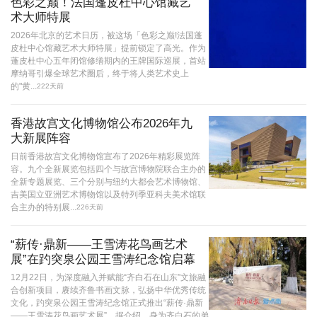
色彩之巅！法国蓬皮杜中心馆藏艺
术大师特展
2026年北京的艺术日历，被这场「色彩之巅!法国蓬
皮杜中心馆藏艺术大师特展」提前锁定了高光。作为
蓬皮杜中心五年闭馆修缮期内的王牌国际巡展，首站
摩纳哥引爆全球艺术圈后，终于将人类艺术史上
的"黄...
222天前
香港故宫文化博物馆公布2026年九
大新展阵容
日前香港故宫文化博物馆宣布了2026年精彩展览阵
容。九个全新展览包括四个与故宫博物院联合主办的
全新专题展览、三个分别与纽约大都会艺术博物馆、
吉美国立亚洲艺术博物馆以及特列季亚科夫美术馆联
合主办的特别展...
226天前
“薪传·鼎新——王雪涛花鸟画艺术
展”在趵突泉公园王雪涛纪念馆启幕
12月22日，为深度融入并赋能“齐白石在山东”文旅融
合创新项目，赓续齐鲁书画文脉，弘扬中华优秀传统
文化，趵突泉公园王雪涛纪念馆正式推出“薪传·鼎新
——王雪涛花鸟画艺术展”。据介绍，身为齐白石的弟