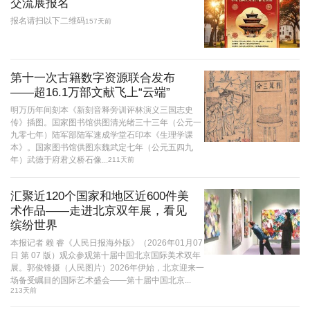
交流展报名
报名请扫以下二维码
157天前
第十一次古籍数字资源联合发布
——超16.1万部文献飞上“云端”
明万历年间刻本《新刻音释旁训评林演义三国志史
传》插图。国家图书馆供图清光绪三十三年（公元一
九零七年）陆军部陆军速成学堂石印本《生理学课
本》。国家图书馆供图东魏武定七年（公元五四九
年）武德于府君义桥石像...
211天前
汇聚近120个国家和地区近600件美
术作品——走进北京双年展，看见
缤纷世界
本报记者 赖 睿《人民日报海外版》（2026年01月07
日 第 07 版）观众参观第十届中国北京国际美术双年
展。郭俊锋摄（人民图片）2026年伊始，北京迎来一
场备受瞩目的国际艺术盛会——第十届中国北京...
213天前