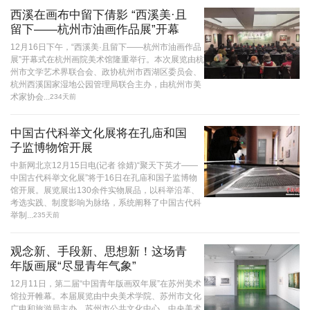
西溪在画布中留下倩影 “西溪美·且
留下——杭州市油画作品展”开幕
12月16日下午，“西溪美·且留下——杭州市油画作品
展”开幕式在杭州画院美术馆隆重举行。本次展览由杭
州市文学艺术界联合会、政协杭州市西湖区委员会、
杭州西溪国家湿地公园管理局联合主办，由杭州市美
术家协会...
234天前
中国古代科举文化展将在孔庙和国
子监博物馆开展
中新网北京12月15日电(记者 徐婧)“聚天下英才——
中国古代科举文化展”将于16日在孔庙和国子监博物
馆开展。展览展出130余件实物展品，以科举沿革、
考选实践、制度影响为脉络，系统阐释了中国古代科
举制...
235天前
观念新、手段新、思想新！这场青
年版画展“尽显青年气象”
12月11日，第二届“中国青年版画双年展”在苏州美术
馆拉开帷幕。本届展览由中央美术学院、苏州市文化
广电和旅游局主办，苏州市公共文化中心、中央美术