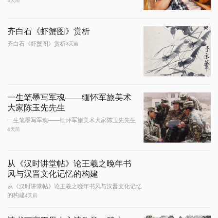
3天前
齐白石《虾蟹图》赏析
齐白石《虾蟹图》赏析
3天前
一生笔墨写军魂——缅怀军旅美术
大家陈玉先先生
一生笔墨写军魂——缅怀军旅美术大家陈玉先先生
4天前
从《汉时讲堂帖》论王羲之晚年书
风与汉晋文化记忆的构建
从《汉时讲堂帖》论王羲之晚年书风与汉晋文化记忆
的构建
4天前