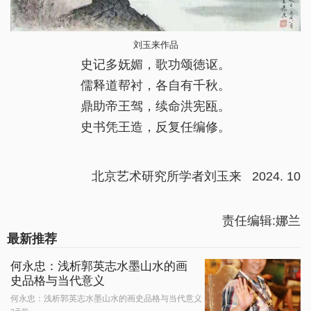
刘玉来作品
史记多妩媚，歌功颂徳讴。
儒释道帮衬，各自有千秋。
鼎助帝王驾，续命洪宪瓯。
史书凭王造，反复任编修。
北京艺术研究所学者刘玉来 2024. 10
责任编辑:娜兰
最新推荐
何永忠：浅析郭英志水墨山水的画
史品格与当代意义
何永忠：浅析郭英志水墨山水的画史品格与当代意义