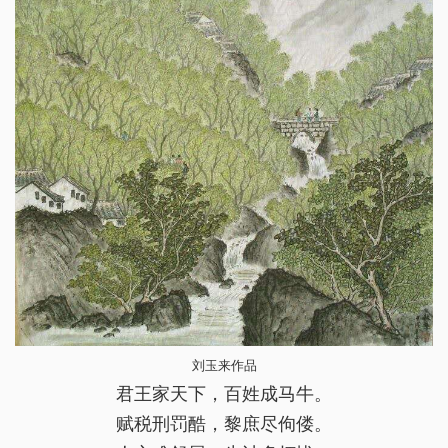
刘玉来作品
君王家天下，百姓成马牛。
赋税刑罚酷，黎庶尽佝偻。