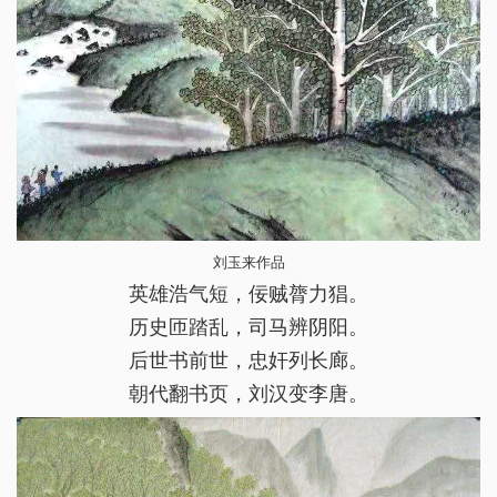
刘玉来作品
英雄浩气短，佞贼膂力猖。
历史匝踏乱，司马辨阴阳。
后世书前世，忠奸列长廊。
朝代翻书页，刘汉变李唐。