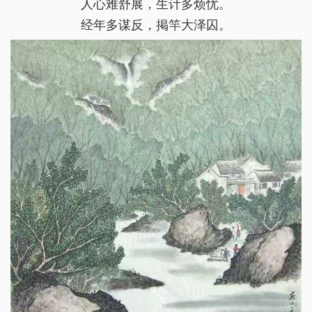
人心难舒展，生计多烦忧。
经年多谋反，掲竿大泽囚。