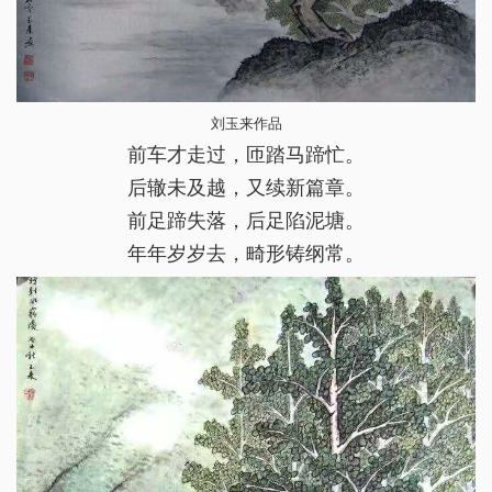
刘玉来作品
前车才走过，匝踏马蹄忙。
后辙未及越，又续新篇章。
前足蹄失落，后足陷泥塘。
年年岁岁去，畸形铸纲常。