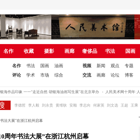
名作
收藏
摄影
画廊
奢侈品
书法
国画
名作
书法
国画
油画
视频
新闻
观点
专题
评论
学术
市场
综合
交流
画廊
论坛
博客
海作品印象 一一“走近自然·胡银海油画写生展”在北京举办
人民美术网十周年·人民
李德哲
李人毅
刘永贵
黄维耿
安顺
李志向
何家英
刘文选
王超
王乘
年书法大展”在浙江杭州启幕
10周年书法大展”在浙江杭州启幕