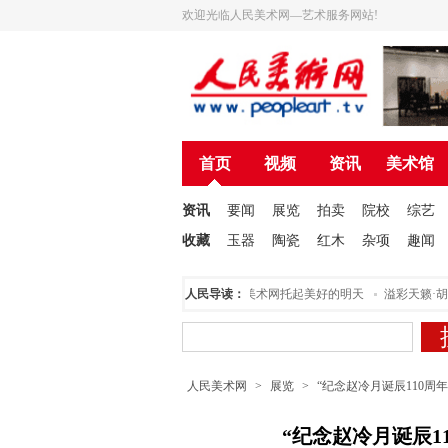
欢迎光临人民美术网—艺术服务网站!
首页
视频
资讯
美术馆
资讯
要闻
展览
拍卖
院校
综艺
收藏
玉器
陶瓷
红木
杂项
趣闻
民美术创作院揭牌仪式在北京举行
人民导读：
为人民美术网托起美好的明天
溢彩天籁·胡银
人民美术网
>
展览
>
“纪念赵冷月诞辰110周
“纪念赵冷月诞辰1