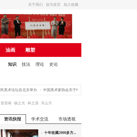
关于我们
设为首页
加入收藏
油画
雕塑
知识
技法
理论
史论
美术论坛在北京举办
中国美术家协会关于申请入会途径的声明
营造诗书画一体的
曾迎春
杨之光
林之源
关山月
资讯快报
学术交流
市场透视
十年收藏2000多方...