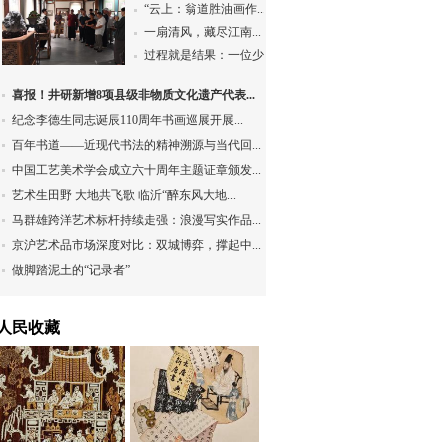
“云上：翁道胜油画作...
一扇清风，藏尽江南...
过程就是结果：一位少...
喜报！井研新增8项县级非物质文化遗产代表...
纪念李德生同志诞辰110周年书画巡展开展...
百年书道——近现代书法的精神溯源与当代回...
中国工艺美术学会成立六十周年主题证章颁发...
艺术生田野 大地共飞歌 临沂“醉东风大地...
马群雄跨洋艺术标杆持续走强：浪漫写实作品...
京沪艺术品市场深度对比：双城博弈，撑起中...
做脚踏泥土的“记录者”
人民收藏