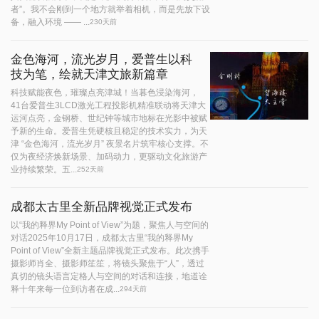
者”。我不会刚到一个地方就举着相机，而是先放下设
备，融入环境 —— ...
230天前
金色海河，流光岁月，爱普生以科
技为笔，绘就天津文旅新篇章
科技赋能夜色，璀璨点亮津城！当暮色浸染海河，
41台爱普生3LCD激光工程投影机精准联动将天津大
运河点亮，金钢桥、世纪钟等城市地标在光影中被赋
予新的生命。爱普生凭硬核且稳定的技术实力，为天
津 “金色海河，流光岁月” 夜景名片筑牢核心支撑。不
仅为夜经济焕新场景、加码动力，更驱动文化旅游产
业持续繁荣。五...
252天前
成都太古里全新品牌视觉正式发布
以“我的释界My Point of View”为题，聚焦人与空间的
对话2025年10月17日，成都太古里“我的释界My
Point of View”全新主题品牌视觉正式发布。此次携手
摄影师肖全、摄影师笙笙，将镜头聚焦于“人”，透过
真切的镜头语言定格人与空间的对话和连接，地道诠
释十年来每一位到访者在成...
294天前