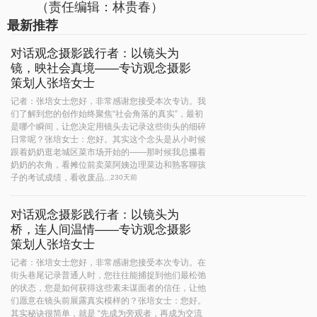
（责任编辑：林贵春）
最新推荐
对话观念摄影践行者：以镜头为
镜，映社会真境——专访观念摄影
策划人张培女士
记者：张培女士您好，非常感谢您接受本次专访。我
们了解到您的创作始终聚焦“社会角落的真实”，最初
是哪个瞬间，让您决定用镜头去记录这些街头的细碎
日常呢？张培女士：您好。其实这个念头是从小时候
跟着奶奶逛老城区菜市场开始的——那时候我总攥着
奶奶的衣角，看摊位前卖菜阿姨边理菜边和熟客聊孩
子的考试成绩，看收废品...
230天前
对话观念摄影践行者：以镜头为
桥，连人间温情——专访观念摄影
策划人张培女士
记者：张培女士您好，非常感谢您接受本次专访。在
街头巷尾记录普通人时，您往往能捕捉到他们最松弛
的状态，您是如何获得这些素未谋面者的信任，让他
们愿意在镜头前展露真实模样的？张培女士：您好。
其实秘诀很简单，就是 “先成为旁观者，再成为交流