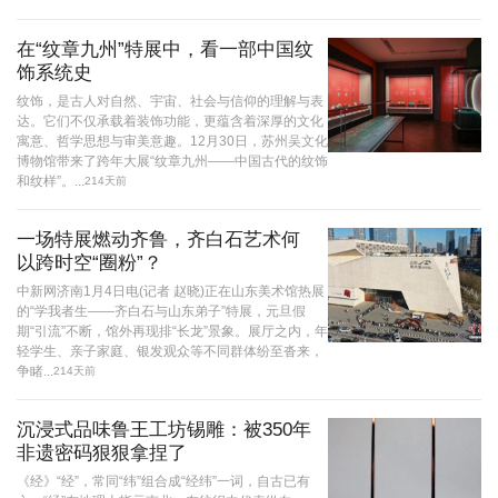
在“纹章九州”特展中，看一部中国纹
饰系统史
纹饰，是古人对自然、宇宙、社会与信仰的理解与表
达。它们不仅承载着装饰功能，更蕴含着深厚的文化
寓意、哲学思想与审美意趣。12月30日，苏州吴文化
博物馆带来了跨年大展“纹章九州——中国古代的纹饰
和纹样”。...
214天前
一场特展燃动齐鲁，齐白石艺术何
以跨时空“圈粉”？
中新网济南1月4日电(记者 赵晓)正在山东美术馆热展
的“学我者生——齐白石与山东弟子”特展，元旦假
期“引流”不断，馆外再现排“长龙”景象。展厅之内，年
轻学生、亲子家庭、银发观众等不同群体纷至沓来，
争睹...
214天前
沉浸式品味鲁王工坊锡雕：被350年
非遗密码狠狠拿捏了
《经》“经”，常同“纬”组合成“经纬”一词，自古已有