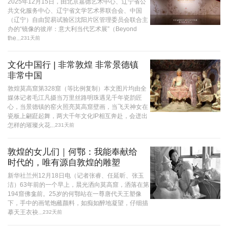
2025年12月15日，由北京嘉德艺术中心、辽宁省公
共文化服务中心、辽宁省文学艺术界联合会、中国
（辽宁）自由贸易试验区沈阳片区管理委员会联合主
办的“镜像的彼岸：意大利当代艺术展”（Beyond
the...
231天前
文化中国行 | 非常敦煌 非常景德镇
非常中国
敦煌莫高窟第328窟（等比例复制）本文图片均由全
媒体记者毛江凡摄当万里丝路明珠遇见千年瓷韵匠
心，当景德镇的窑火照亮莫高窟壁画，当飞天神女在
瓷板上翩跹起舞，两大千年文化IP相互奔赴，会迸出
怎样的璀璨火花...
231天前
敦煌的女儿们｜何鄂：我能奉献给
时代的，唯有源自敦煌的雕塑
新华社兰州12月18日电（记者张睿、任延昕、张玉
洁）63年前的一个早上，晨光洒向莫高窟，洒落在第
194窟佛龛前。25岁的何鄂站在一尊唐代天王塑像
下，手中的画笔饱蘸颜料，如痴如醉地凝望，仔细描
摹天王衣袂...
232天前