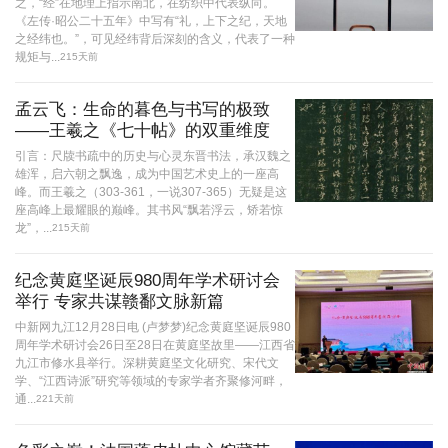
之，“经”在地理上指示南北，在纺织中代表纵向。
《左传·昭公二十五年》中写有“礼，上下之纪，天地
之经纬也。”，可见经纬背后深刻的含义，代表了一种
规矩与...
215天前
孟云飞：生命的暮色与书写的极致
——王羲之《七十帖》的双重维度
引言：尺牍书疏中的历史与心灵东晋书法，承汉魏之
雄浑，启六朝之飘逸，成为中国艺术史上的一座高
峰。而王羲之（303-361，一说307-365）无疑是这
座高峰上最耀眼的巅峰。其书风“飘若浮云，矫若惊
龙”，...
215天前
纪念黄庭坚诞辰980周年学术研讨会
举行 专家共谋赣鄱文脉新篇
中新网九江12月28日电 (卢梦梦)纪念黄庭坚诞辰980
周年学术研讨会26日至28日在黄庭坚故里——江西省
九江市修水县举行。深耕黄庭坚文化研究、宋代文
学、“江西诗派”研究等领域的专家学者齐聚修河畔，
通...
221天前