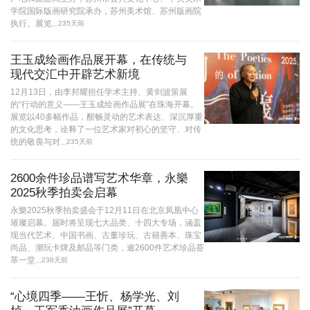
学院国际版画研究院承办，苏州美术馆、苏州版画院
执行。展览...
235天前
王玉成绘画作品展开幕，在传统与
现代交汇中开辟艺术新境
12月13日，由李邦耀担任学术主持、黄剑波策展
的“行动的意义——王玉成绘画作品展”在珠海开幕。
展览以40多幅作品，酣畅灵动的艺术表达、深沉厚重
的文化思考，诠释了一位艺术家对初心的坚守、对传
统的敬畏与对...
235天前
2600余件珍品谱写艺术华章，永樂
2025秋季拍卖会启幕
永樂2025秋季拍卖盛会于12月11日在北京凤凰中心
璀璨启幕。届时将呈现七大品类、十四大专场，涵盖
现当代艺术、中国书画、古董珍玩、古籍善本、珠宝
尚品、潮玩卡牌及邮品等门类，逾2600件艺术珍品荟
萃一堂...
238天前
“心境四季——王忻、杨学光、刘