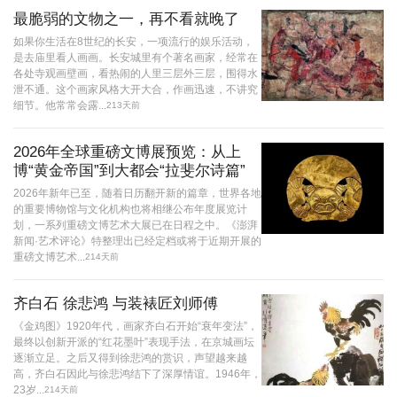
最脆弱的文物之一，再不看就晚了
如果你生活在8世纪的长安，一项流行的娱乐活动，
是去庙里看人画画。长安城里有个著名画家，经常在
各处寺观画壁画，看热闹的人里三层外三层，围得水
泄不通。这个画家风格大开大合，作画迅速，不讲究
细节。他常常会露...
213天前
2026年全球重磅文博展预览：从上
博“黄金帝国”到大都会“拉斐尔诗篇”
2026年新年已至，随着日历翻开新的篇章，世界各地
的重要博物馆与文化机构也将相继公布年度展览计
划，一系列重磅文博艺术大展已在日程之中。《澎湃
新闻·艺术评论》特整理出已经定档或将于近期开展的
重磅文博艺术...
214天前
齐白石 徐悲鸿 与装裱匠刘师傅
《金鸡图》1920年代，画家齐白石开始“衰年变法”，
最终以创新开派的“红花墨叶”表现手法，在京城画坛
逐渐立足。之后又得到徐悲鸿的赏识，声望越来越
高，齐白石因此与徐悲鸿结下了深厚情谊。1946年，
23岁...
214天前