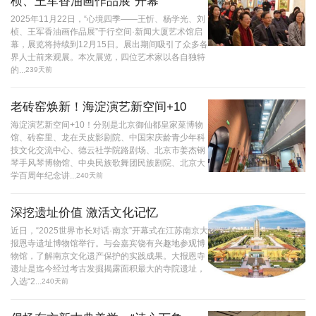
桢、王军香油画作品展”开幕
2025年11月22日，“心境四季——王忻、杨学光、刘
桢、王军香油画作品展”于行空间·新闻大厦艺术馆启
幕，展览将持续到12月15日。展出期间吸引了众多各
界人士前来观展。本次展览，四位艺术家以各自独特
的...
239天前
老砖窑焕新！海淀演艺新空间+10
海淀演艺新空间+10！分别是北京御仙都皇家菜博物
馆、砖窑里、龙在天皮影剧院、中国宋庆龄青少年科
技文化交流中心、德云社学院路剧场、北京市姜杰钢
琴手风琴博物馆、中央民族歌舞团民族剧院、北京大
学百周年纪念讲...
240天前
深挖遗址价值 激活文化记忆
近日，“2025世界市长对话·南京”开幕式在江苏南京大
报恩寺遗址博物馆举行。与会嘉宾饶有兴趣地参观博
物馆，了解南京文化遗产保护的实践成果。大报恩寺
遗址是迄今经过考古发掘揭露面积最大的寺院遗址，
入选“2...
240天前