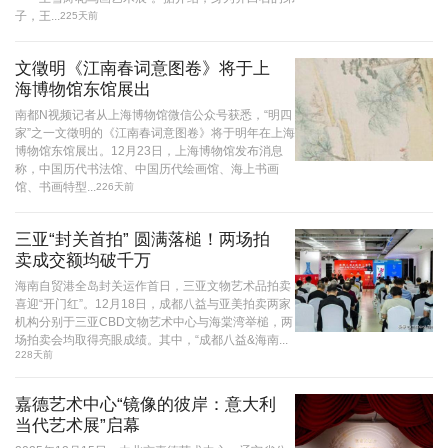
子，王...
225天前
文徵明《江南春词意图卷》将于上
海博物馆东馆展出
南都N视频记者从上海博物馆微信公众号获悉，“明四
家”之一文徵明的《江南春词意图卷》将于明年在上海
博物馆东馆展出。12月23日，上海博物馆发布消息
称，中国历代书法馆、中国历代绘画馆、海上书画
馆、书画特型...
226天前
三亚“封关首拍” 圆满落槌！两场拍
卖成交额均破千万
海南自贸港全岛封关运作首日，三亚文物艺术品拍卖
喜迎“开门红”。12月18日，成都八益与亚美拍卖两家
机构分别于三亚CBD文物艺术中心与海棠湾举槌，两
场拍卖会均取得亮眼成绩。其中，“成都八益&海南...
228天前
嘉德艺术中心“镜像的彼岸：意大利
当代艺术展”启幕