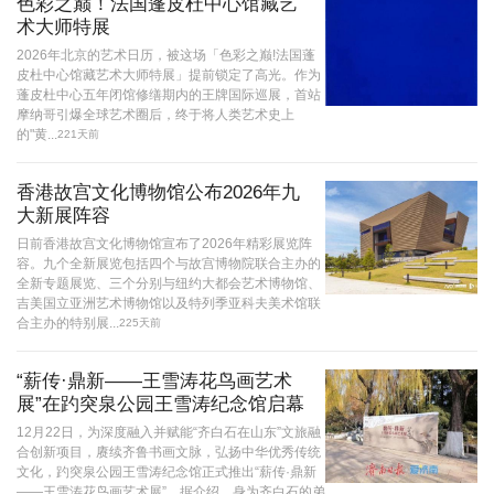
色彩之巅！法国蓬皮杜中心馆藏艺
术大师特展
2026年北京的艺术日历，被这场「色彩之巅!法国蓬
皮杜中心馆藏艺术大师特展」提前锁定了高光。作为
蓬皮杜中心五年闭馆修缮期内的王牌国际巡展，首站
摩纳哥引爆全球艺术圈后，终于将人类艺术史上
的"黄...
221天前
香港故宫文化博物馆公布2026年九
大新展阵容
日前香港故宫文化博物馆宣布了2026年精彩展览阵
容。九个全新展览包括四个与故宫博物院联合主办的
全新专题展览、三个分别与纽约大都会艺术博物馆、
吉美国立亚洲艺术博物馆以及特列季亚科夫美术馆联
合主办的特别展...
225天前
“薪传·鼎新——王雪涛花鸟画艺术
展”在趵突泉公园王雪涛纪念馆启幕
12月22日，为深度融入并赋能“齐白石在山东”文旅融
合创新项目，赓续齐鲁书画文脉，弘扬中华优秀传统
文化，趵突泉公园王雪涛纪念馆正式推出“薪传·鼎新
——王雪涛花鸟画艺术展”。据介绍，身为齐白石的弟