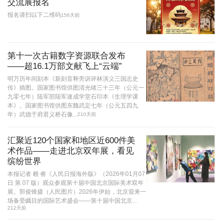
交流展报名
报名请扫以下二维码
156天前
第十一次古籍数字资源联合发布
——超16.1万部文献飞上“云端”
明万历年间刻本《新刻音释旁训评林演义三国志史
传》插图。国家图书馆供图清光绪三十三年（公元一
九零七年）陆军部陆军速成学堂石印本《生理学课
本》。国家图书馆供图东魏武定七年（公元五四九
年）武德于府君义桥石像...
210天前
汇聚近120个国家和地区近600件美
术作品——走进北京双年展，看见
缤纷世界
本报记者 赖 睿《人民日报海外版》（2026年01月07
日 第 07 版）观众参观第十届中国北京国际美术双年
展。郭俊锋摄（人民图片）2026年伊始，北京迎来一
场备受瞩目的国际艺术盛会——第十届中国北京...
212天前