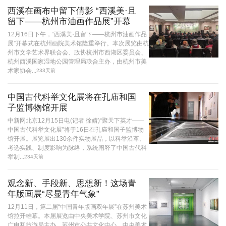
西溪在画布中留下倩影 “西溪美·且
留下——杭州市油画作品展”开幕
12月16日下午，“西溪美·且留下——杭州市油画作品
展”开幕式在杭州画院美术馆隆重举行。本次展览由杭
州市文学艺术界联合会、政协杭州市西湖区委员会、
杭州西溪国家湿地公园管理局联合主办，由杭州市美
术家协会...
233天前
中国古代科举文化展将在孔庙和国
子监博物馆开展
中新网北京12月15日电(记者 徐婧)“聚天下英才——
中国古代科举文化展”将于16日在孔庙和国子监博物
馆开展。展览展出130余件实物展品，以科举沿革、
考选实践、制度影响为脉络，系统阐释了中国古代科
举制...
234天前
观念新、手段新、思想新！这场青
年版画展“尽显青年气象”
12月11日，第二届“中国青年版画双年展”在苏州美术
馆拉开帷幕。本届展览由中央美术学院、苏州市文化
广电和旅游局主办，苏州市公共文化中心、中央美术