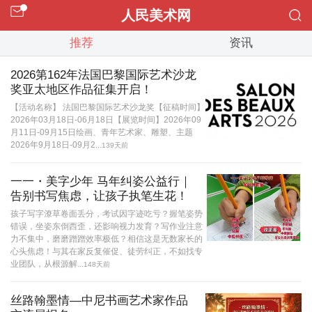
人民美术网
推荐
资讯
2026第162年法国巴黎国际艺术沙龙
奖亚太地区作品征集开启！
【活动名称】 法国巴黎国际艺术沙龙奖【征稿时间】
2026年03月18日-06月18日【展览时间】2026年09
月11日-09月15日绘画、青年艺术家、雕塑、主题
2026年9月18日-09月2...
139天前
一一・美字少年 马年纠姿公益行｜
告别书写焦虑，让孩子执笔生花！
孩子写字潦草卷面丢分，考试因字迹吃亏？握笔姿势
错误，坐姿东倒西歪，还影响视力发育？写作业注意
力不集中，磨磨蹭蹭效率极低？相信这是无数家长的
心头焦虑！与其在家反复催促、徒劳纠正，不如找专
业团队，从根源解...
148天前
丝路翰墨情—中尼书画艺术家作品