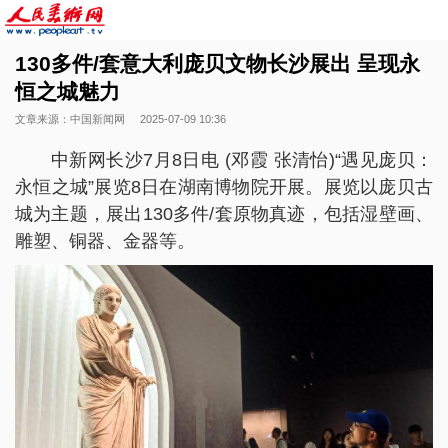
130多件/套意大利庞贝文物长沙展出 呈现永
恒之城魅力
文章来源：中国新闻网
2025-07-09 10:36
中新网长沙7月8日电 (邓霞 张清怡)“遇见庞贝：
永恒之城”展览8日在湖南博物院开展。展览以庞贝古
城为主题，展出130多件/套原物真迹，包括湿壁画、
雕塑、铜器、金器等。