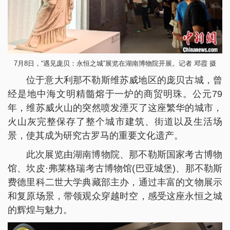
7月8日，“遇见庞贝：永恒之城”展览在湖南博物院开展。记者 邓霞 摄
位于意大利那不勒斯维苏威地区的庞贝古城，曾
经是地中海文明精髓熔于一炉的商贸明珠。公元79
年，维苏威火山的突然喷发湮灭了这座繁华的城市，
火山灰完整保存了整个城市建筑、街道以及生活场
景，使其成为研究古罗马的重要文化遗产。
此次展览由湖南博物院、那不勒斯国家考古博物
馆、坎皮·弗莱格瑞考古博物馆(巴亚城堡)、那不勒斯
费德里科二世大学典藏部主办，通过丰富的文物展示
和复原场景，带领观众穿越时空，感受这座永恒之城
的辉煌与魅力。