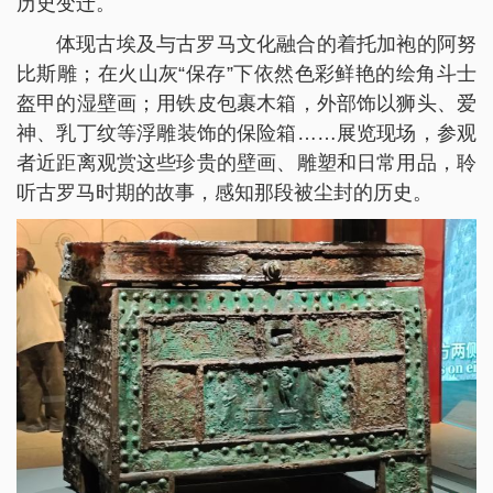
历史变迁。
体现古埃及与古罗马文化融合的着托加袍的阿努
比斯雕；在火山灰“保存”下依然色彩鲜艳的绘角斗士
盔甲的湿壁画；用铁皮包裹木箱，外部饰以狮头、爱
神、乳丁纹等浮雕装饰的保险箱……展览现场，参观
者近距离观赏这些珍贵的壁画、雕塑和日常用品，聆
听古罗马时期的故事，感知那段被尘封的历史。