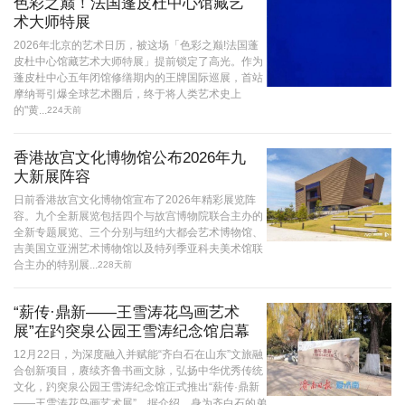
色彩之巅！法国蓬皮杜中心馆藏艺
术大师特展
2026年北京的艺术日历，被这场「色彩之巅!法国蓬
皮杜中心馆藏艺术大师特展」提前锁定了高光。作为
蓬皮杜中心五年闭馆修缮期内的王牌国际巡展，首站
摩纳哥引爆全球艺术圈后，终于将人类艺术史上
的"黄...
224天前
香港故宫文化博物馆公布2026年九
大新展阵容
日前香港故宫文化博物馆宣布了2026年精彩展览阵
容。九个全新展览包括四个与故宫博物院联合主办的
全新专题展览、三个分别与纽约大都会艺术博物馆、
吉美国立亚洲艺术博物馆以及特列季亚科夫美术馆联
合主办的特别展...
228天前
“薪传·鼎新——王雪涛花鸟画艺术
展”在趵突泉公园王雪涛纪念馆启幕
12月22日，为深度融入并赋能“齐白石在山东”文旅融
合创新项目，赓续齐鲁书画文脉，弘扬中华优秀传统
文化，趵突泉公园王雪涛纪念馆正式推出“薪传·鼎新
——王雪涛花鸟画艺术展”。据介绍，身为齐白石的弟