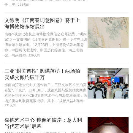
子，王...
228天前
文徵明《江南春词意图卷》将于上
海博物馆东馆展出
南都N视频记者从上海博物馆微信公众号获悉，“明四
家”之一文徵明的《江南春词意图卷》将于明年在上海
博物馆东馆展出。12月23日，上海博物馆发布消息
称，中国历代书法馆、中国历代绘画馆、海上书画
馆、书画特型...
229天前
三亚“封关首拍” 圆满落槌！两场拍
卖成交额均破千万
海南自贸港全岛封关运作首日，三亚文物艺术品拍卖
喜迎“开门红”。12月18日，成都八益与亚美拍卖两家
机构分别于三亚CBD文物艺术中心与海棠湾举槌，两
场拍卖会均取得亮眼成绩。其中，“成都八益&海南...
231天前
嘉德艺术中心“镜像的彼岸：意大利
当代艺术展”启幕