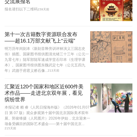
交流展报名
报名请扫以下二维码
159天前
第十一次古籍数字资源联合发布
——超16.1万部文献飞上“云端”
明万历年间刻本《新刻音释旁训评林演义三国志史
传》插图。国家图书馆供图清光绪三十三年（公元一
九零七年）陆军部陆军速成学堂石印本《生理学课
本》。国家图书馆供图东魏武定七年（公元五四九
年）武德于府君义桥石像...
213天前
汇聚近120个国家和地区近600件美
术作品——走进北京双年展，看见
缤纷世界
本报记者 赖 睿《人民日报海外版》（2026年01月07
日 第 07 版）观众参观第十届中国北京国际美术双年
展。郭俊锋摄（人民图片）2026年伊始，北京迎来一
场备受瞩目的国际艺术盛会——第十届中国北京...
215天前