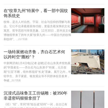
在“纹章九州”特展中，看一部中国纹
饰系统史
纹饰，是古人对自然、宇宙、社会与信仰的理解与表
达。它们不仅承载着装饰功能，更蕴含着深厚的文化
寓意、哲学思想与审美意趣。12月30日，苏州吴文化
博物馆带来了跨年大展“纹章九州——中国古代的纹饰
和纹样”。...
217天前
一场特展燃动齐鲁，齐白石艺术何
以跨时空“圈粉”？
中新网济南1月4日电(记者 赵晓)正在山东美术馆热展
的“学我者生——齐白石与山东弟子”特展，元旦假
期“引流”不断，馆外再现排“长龙”景象。展厅之内，年
轻学生、亲子家庭、银发观众等不同群体纷至沓来，
争睹...
217天前
沉浸式品味鲁王工坊锡雕：被350年
非遗密码狠狠拿捏了
《经》“经”，常同“纬”组合成“经纬”一词，自古已有