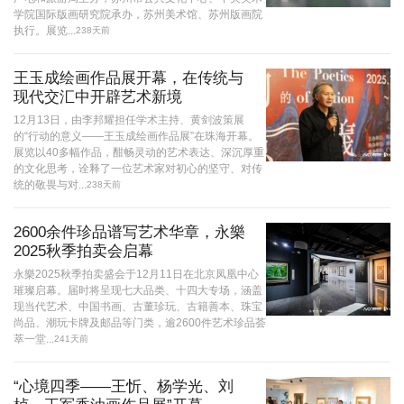
学院国际版画研究院承办，苏州美术馆、苏州版画院
执行。展览...
238天前
王玉成绘画作品展开幕，在传统与
现代交汇中开辟艺术新境
12月13日，由李邦耀担任学术主持、黄剑波策展
的“行动的意义——王玉成绘画作品展”在珠海开幕。
展览以40多幅作品，酣畅灵动的艺术表达、深沉厚重
的文化思考，诠释了一位艺术家对初心的坚守、对传
统的敬畏与对...
238天前
2600余件珍品谱写艺术华章，永樂
2025秋季拍卖会启幕
永樂2025秋季拍卖盛会于12月11日在北京凤凰中心
璀璨启幕。届时将呈现七大品类、十四大专场，涵盖
现当代艺术、中国书画、古董珍玩、古籍善本、珠宝
尚品、潮玩卡牌及邮品等门类，逾2600件艺术珍品荟
萃一堂...
241天前
“心境四季——王忻、杨学光、刘