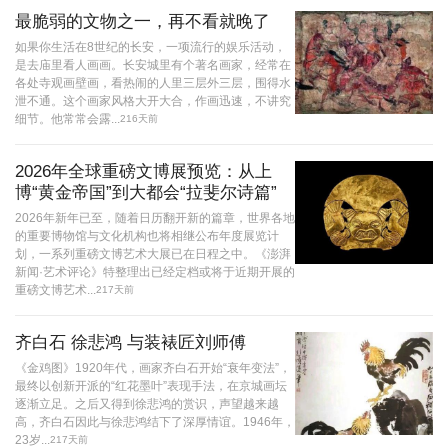
最脆弱的文物之一，再不看就晚了
如果你生活在8世纪的长安，一项流行的娱乐活动，
是去庙里看人画画。长安城里有个著名画家，经常在
各处寺观画壁画，看热闹的人里三层外三层，围得水
泄不通。这个画家风格大开大合，作画迅速，不讲究
细节。他常常会露...
216天前
2026年全球重磅文博展预览：从上
博“黄金帝国”到大都会“拉斐尔诗篇”
2026年新年已至，随着日历翻开新的篇章，世界各地
的重要博物馆与文化机构也将相继公布年度展览计
划，一系列重磅文博艺术大展已在日程之中。《澎湃
新闻·艺术评论》特整理出已经定档或将于近期开展的
重磅文博艺术...
217天前
齐白石 徐悲鸿 与装裱匠刘师傅
《金鸡图》1920年代，画家齐白石开始“衰年变法”，
最终以创新开派的“红花墨叶”表现手法，在京城画坛
逐渐立足。之后又得到徐悲鸿的赏识，声望越来越
高，齐白石因此与徐悲鸿结下了深厚情谊。1946年，
23岁...
217天前