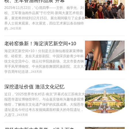
桢、王军香油画作品展”开幕
2025年11月22日，“心境四季——王忻、杨学光、刘
桢、王军香油画作品展”于行空间·新闻大厦艺术馆启
幕，展览将持续到12月15日。展出期间吸引了众多各
界人士前来观展。本次展览，四位艺术家以各自独特
的...
242天前
老砖窑焕新！海淀演艺新空间+10
海淀演艺新空间+10！分别是北京御仙都皇家菜博物
馆、砖窑里、龙在天皮影剧院、中国宋庆龄青少年科
技文化交流中心、德云社学院路剧场、北京市姜杰钢
琴手风琴博物馆、中央民族歌舞团民族剧院、北京大
学百周年纪念讲...
243天前
深挖遗址价值 激活文化记忆
近日，“2025世界市长对话·南京”开幕式在江苏南京大
报恩寺遗址博物馆举行。与会嘉宾饶有兴趣地参观博
物馆，了解南京文化遗产保护的实践成果。大报恩寺
遗址是迄今经过考古发掘揭露面积最大的寺院遗址，
入选“2...
243天前