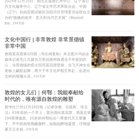
2025年12月15日，由北京嘉德艺术中心、辽宁省公
共文化服务中心、辽宁省文学艺术界联合会、中国
（辽宁）自由贸易试验区沈阳片区管理委员会联合主
办的“镜像的彼岸：意大利当代艺术展”（Beyond
the...
234天前
文化中国行 | 非常敦煌 非常景德镇
非常中国
敦煌莫高窟第328窟（等比例复制）本文图片均由全
媒体记者毛江凡摄当万里丝路明珠遇见千年瓷韵匠
心，当景德镇的窑火照亮莫高窟壁画，当飞天神女在
瓷板上翩跹起舞，两大千年文化IP相互奔赴，会迸出
怎样的璀璨火花...
234天前
敦煌的女儿们｜何鄂：我能奉献给
时代的，唯有源自敦煌的雕塑
新华社兰州12月18日电（记者张睿、任延昕、张玉
洁）63年前的一个早上，晨光洒向莫高窟，洒落在第
194窟佛龛前。25岁的何鄂站在一尊唐代天王塑像
下，手中的画笔饱蘸颜料，如痴如醉地凝望，仔细描
摹天王衣袂...
235天前