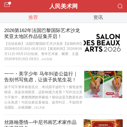
人民美术网
推荐
资讯
2026第162年法国巴黎国际艺术沙龙
奖亚太地区作品征集开启！
【活动名称】 法国巴黎国际艺术沙龙奖【征稿时间】
2026年03月18日-06月18日【展览时间】2026年09
月11日-09月15日绘画、青年艺术家、雕塑、主题
2026年9月18日-09月2...
143天前
一一・美字少年 马年纠姿公益行｜
告别书写焦虑，让孩子执笔生花！
孩子写字潦草卷面丢分，考试因字迹吃亏？握笔姿势
错误，坐姿东倒西歪，还影响视力发育？写作业注意
力不集中，磨磨蹭蹭效率极低？相信这是无数家长的
心头焦虑！与其在家反复催促、徒劳纠正，不如找专
业团队，从根源解...
151天前
丝路翰墨情—中尼书画艺术家作品