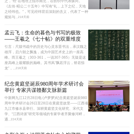
之，“经”在地理上指示南北，在纺织中代表纵向。
《左传·昭公二十五年》中写有“礼，上下之纪，天地
之经纬也。”，可见经纬背后深刻的含义，代表了一种
规矩与...
218天前
孟云飞：生命的暮色与书写的极致
——王羲之《七十帖》的双重维度
引言：尺牍书疏中的历史与心灵东晋书法，承汉魏之
雄浑，启六朝之飘逸，成为中国艺术史上的一座高
峰。而王羲之（303-361，一说307-365）无疑是这
座高峰上最耀眼的巅峰。其书风“飘若浮云，矫若惊
龙”，...
218天前
纪念黄庭坚诞辰980周年学术研讨会
举行 专家共谋赣鄱文脉新篇
中新网九江12月28日电 (卢梦梦)纪念黄庭坚诞辰980
周年学术研讨会26日至28日在黄庭坚故里——江西省
九江市修水县举行。深耕黄庭坚文化研究、宋代文
学、“江西诗派”研究等领域的专家学者齐聚修河畔，
通...
224天前