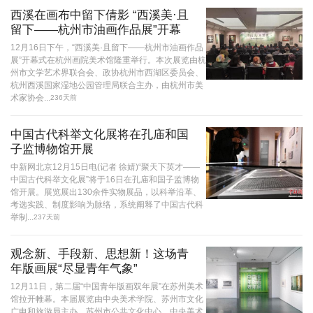
西溪在画布中留下倩影 “西溪美·且
留下——杭州市油画作品展”开幕
12月16日下午，“西溪美·且留下——杭州市油画作品
展”开幕式在杭州画院美术馆隆重举行。本次展览由杭
州市文学艺术界联合会、政协杭州市西湖区委员会、
杭州西溪国家湿地公园管理局联合主办，由杭州市美
术家协会...
236天前
中国古代科举文化展将在孔庙和国
子监博物馆开展
中新网北京12月15日电(记者 徐婧)“聚天下英才——
中国古代科举文化展”将于16日在孔庙和国子监博物
馆开展。展览展出130余件实物展品，以科举沿革、
考选实践、制度影响为脉络，系统阐释了中国古代科
举制...
237天前
观念新、手段新、思想新！这场青
年版画展“尽显青年气象”
12月11日，第二届“中国青年版画双年展”在苏州美术
馆拉开帷幕。本届展览由中央美术学院、苏州市文化
广电和旅游局主办，苏州市公共文化中心、中央美术