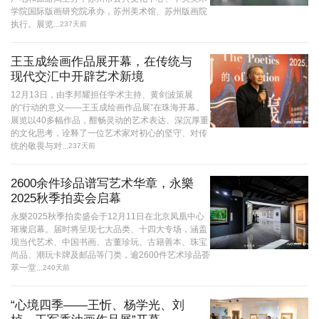
学院国际版画研究院承办，苏州美术馆、苏州版画院
执行。展览...
237天前
王玉成绘画作品展开幕，在传统与
现代交汇中开辟艺术新境
12月13日，由李邦耀担任学术主持、黄剑波策展
的“行动的意义——王玉成绘画作品展”在珠海开幕。
展览以40多幅作品，酣畅灵动的艺术表达、深沉厚重
的文化思考，诠释了一位艺术家对初心的坚守、对传
统的敬畏与对...
237天前
2600余件珍品谱写艺术华章，永樂
2025秋季拍卖会启幕
永樂2025秋季拍卖盛会于12月11日在北京凤凰中心
璀璨启幕。届时将呈现七大品类、十四大专场，涵盖
现当代艺术、中国书画、古董珍玩、古籍善本、珠宝
尚品、潮玩卡牌及邮品等门类，逾2600件艺术珍品荟
萃一堂...
240天前
“心境四季——王忻、杨学光、刘