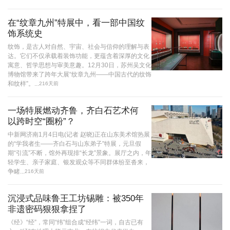
在“纹章九州”特展中，看一部中国纹
饰系统史
纹饰，是古人对自然、宇宙、社会与信仰的理解与表
达。它们不仅承载着装饰功能，更蕴含着深厚的文化
寓意、哲学思想与审美意趣。12月30日，苏州吴文化
博物馆带来了跨年大展“纹章九州——中国古代的纹饰
和纹样”。...
216天前
一场特展燃动齐鲁，齐白石艺术何
以跨时空“圈粉”？
中新网济南1月4日电(记者 赵晓)正在山东美术馆热展
的“学我者生——齐白石与山东弟子”特展，元旦假
期“引流”不断，馆外再现排“长龙”景象。展厅之内，年
轻学生、亲子家庭、银发观众等不同群体纷至沓来，
争睹...
216天前
沉浸式品味鲁王工坊锡雕：被350年
非遗密码狠狠拿捏了
《经》“经”，常同“纬”组合成“经纬”一词，自古已有