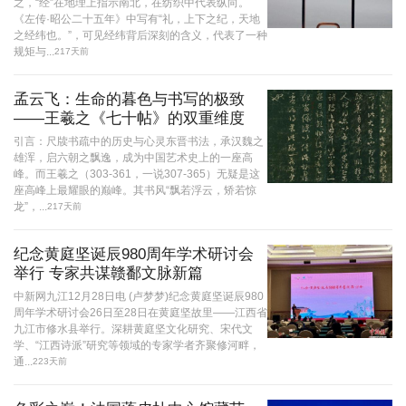
之，“经”在地理上指示南北，在纺织中代表纵向。
《左传·昭公二十五年》中写有“礼，上下之纪，天地
之经纬也。”，可见经纬背后深刻的含义，代表了一种
规矩与...
217天前
孟云飞：生命的暮色与书写的极致
——王羲之《七十帖》的双重维度
引言：尺牍书疏中的历史与心灵东晋书法，承汉魏之
雄浑，启六朝之飘逸，成为中国艺术史上的一座高
峰。而王羲之（303-361，一说307-365）无疑是这
座高峰上最耀眼的巅峰。其书风“飘若浮云，矫若惊
龙”，...
217天前
纪念黄庭坚诞辰980周年学术研讨会
举行 专家共谋赣鄱文脉新篇
中新网九江12月28日电 (卢梦梦)纪念黄庭坚诞辰980
周年学术研讨会26日至28日在黄庭坚故里——江西省
九江市修水县举行。深耕黄庭坚文化研究、宋代文
学、“江西诗派”研究等领域的专家学者齐聚修河畔，
通...
223天前