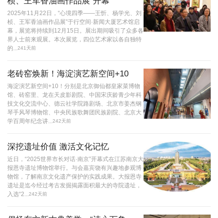
桢、王军香油画作品展”开幕
2025年11月22日，“心境四季——王忻、杨学光、刘
桢、王军香油画作品展”于行空间·新闻大厦艺术馆启
幕，展览将持续到12月15日。展出期间吸引了众多各
界人士前来观展。本次展览，四位艺术家以各自独特
的...
241天前
老砖窑焕新！海淀演艺新空间+10
海淀演艺新空间+10！分别是北京御仙都皇家菜博物
馆、砖窑里、龙在天皮影剧院、中国宋庆龄青少年科
技文化交流中心、德云社学院路剧场、北京市姜杰钢
琴手风琴博物馆、中央民族歌舞团民族剧院、北京大
学百周年纪念讲...
242天前
深挖遗址价值 激活文化记忆
近日，“2025世界市长对话·南京”开幕式在江苏南京大
报恩寺遗址博物馆举行。与会嘉宾饶有兴趣地参观博
物馆，了解南京文化遗产保护的实践成果。大报恩寺
遗址是迄今经过考古发掘揭露面积最大的寺院遗址，
入选“2...
242天前