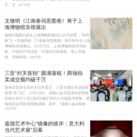
子，王...
227天前
文徵明《江南春词意图卷》将于上
海博物馆东馆展出
南都N视频记者从上海博物馆微信公众号获悉，“明四
家”之一文徵明的《江南春词意图卷》将于明年在上海
博物馆东馆展出。12月23日，上海博物馆发布消息
称，中国历代书法馆、中国历代绘画馆、海上书画
馆、书画特型...
228天前
三亚“封关首拍” 圆满落槌！两场拍
卖成交额均破千万
海南自贸港全岛封关运作首日，三亚文物艺术品拍卖
喜迎“开门红”。12月18日，成都八益与亚美拍卖两家
机构分别于三亚CBD文物艺术中心与海棠湾举槌，两
场拍卖会均取得亮眼成绩。其中，“成都八益&海南...
230天前
嘉德艺术中心“镜像的彼岸：意大利
当代艺术展”启幕