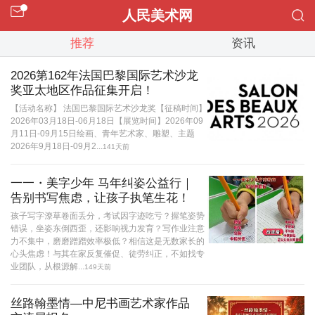
人民美术网
推荐
资讯
2026第162年法国巴黎国际艺术沙龙
奖亚太地区作品征集开启！
【活动名称】 法国巴黎国际艺术沙龙奖【征稿时间】
2026年03月18日-06月18日【展览时间】2026年09
月11日-09月15日绘画、青年艺术家、雕塑、主题
2026年9月18日-09月2...
141天前
一一・美字少年 马年纠姿公益行｜
告别书写焦虑，让孩子执笔生花！
孩子写字潦草卷面丢分，考试因字迹吃亏？握笔姿势
错误，坐姿东倒西歪，还影响视力发育？写作业注意
力不集中，磨磨蹭蹭效率极低？相信这是无数家长的
心头焦虑！与其在家反复催促、徒劳纠正，不如找专
业团队，从根源解...
149天前
丝路翰墨情—中尼书画艺术家作品