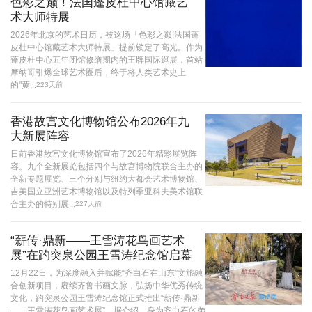
色彩之巅！法国蓬皮杜中心馆藏艺
术大师特展
2026年北京的艺术日历，被这场「色彩之巅!法国蓬
皮杜中心馆藏艺术大师特展」提前锁定了高光。作为
蓬皮杜中心五年闭馆修缮期内的王牌国际巡展，首站
摩纳哥引爆全球艺术圈后，终于将人类艺术史上
的"黄...
223天前
香港故宫文化博物馆公布2026年九
大新展阵容
日前香港故宫文化博物馆宣布了2026年精彩展览阵
容。九个全新展览包括四个与故宫博物院联合主办的
全新专题展览、三个分别与纽约大都会艺术博物馆、
吉美国立亚洲艺术博物馆以及特列季亚科夫美术馆联
合主办的特别展...
227天前
“薪传·鼎新——王雪涛花鸟画艺术
展”在趵突泉公园王雪涛纪念馆启幕
12月22日，为深度融入并赋能“齐白石在山东”文旅融
合创新项目，赓续齐鲁书画文脉，弘扬中华优秀传统
文化，趵突泉公园王雪涛纪念馆正式推出“薪传·鼎新
——王雪涛花鸟画艺术展”。据介绍，身为齐白石的弟