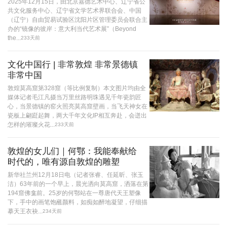
2025年12月15日，由北京嘉德艺术中心、辽宁省公
共文化服务中心、辽宁省文学艺术界联合会、中国
（辽宁）自由贸易试验区沈阳片区管理委员会联合主
办的“镜像的彼岸：意大利当代艺术展”（Beyond
the...
233天前
文化中国行 | 非常敦煌 非常景德镇
非常中国
敦煌莫高窟第328窟（等比例复制）本文图片均由全
媒体记者毛江凡摄当万里丝路明珠遇见千年瓷韵匠
心，当景德镇的窑火照亮莫高窟壁画，当飞天神女在
瓷板上翩跹起舞，两大千年文化IP相互奔赴，会迸出
怎样的璀璨火花...
233天前
敦煌的女儿们｜何鄂：我能奉献给
时代的，唯有源自敦煌的雕塑
新华社兰州12月18日电（记者张睿、任延昕、张玉
洁）63年前的一个早上，晨光洒向莫高窟，洒落在第
194窟佛龛前。25岁的何鄂站在一尊唐代天王塑像
下，手中的画笔饱蘸颜料，如痴如醉地凝望，仔细描
摹天王衣袂...
234天前