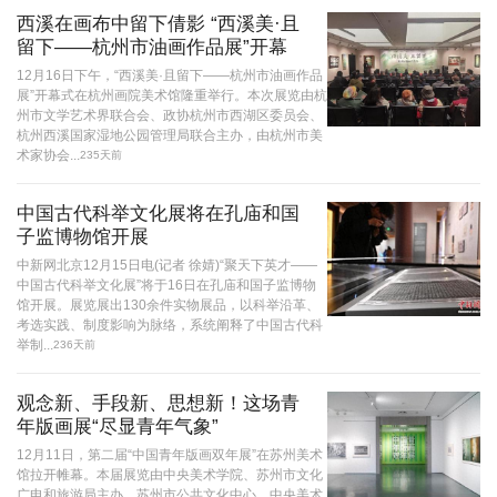
西溪在画布中留下倩影 “西溪美·且
留下——杭州市油画作品展”开幕
12月16日下午，“西溪美·且留下——杭州市油画作品
展”开幕式在杭州画院美术馆隆重举行。本次展览由杭
州市文学艺术界联合会、政协杭州市西湖区委员会、
杭州西溪国家湿地公园管理局联合主办，由杭州市美
术家协会...
235天前
中国古代科举文化展将在孔庙和国
子监博物馆开展
中新网北京12月15日电(记者 徐婧)“聚天下英才——
中国古代科举文化展”将于16日在孔庙和国子监博物
馆开展。展览展出130余件实物展品，以科举沿革、
考选实践、制度影响为脉络，系统阐释了中国古代科
举制...
236天前
观念新、手段新、思想新！这场青
年版画展“尽显青年气象”
12月11日，第二届“中国青年版画双年展”在苏州美术
馆拉开帷幕。本届展览由中央美术学院、苏州市文化
广电和旅游局主办，苏州市公共文化中心、中央美术