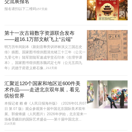
交流展报名
报名请扫以下二维码
157天前
第十一次古籍数字资源联合发布
——超16.1万部文献飞上“云端”
明万历年间刻本《新刻音释旁训评林演义三国志史
传》插图。国家图书馆供图清光绪三十三年（公元一
九零七年）陆军部陆军速成学堂石印本《生理学课
本》。国家图书馆供图东魏武定七年（公元五四九
年）武德于府君义桥石像...
212天前
汇聚近120个国家和地区近600件美
术作品——走进北京双年展，看见
缤纷世界
本报记者 赖 睿《人民日报海外版》（2026年01月07
日 第 07 版）观众参观第十届中国北京国际美术双年
展。郭俊锋摄（人民图片）2026年伊始，北京迎来一
场备受瞩目的国际艺术盛会——第十届中国北京...
214天前