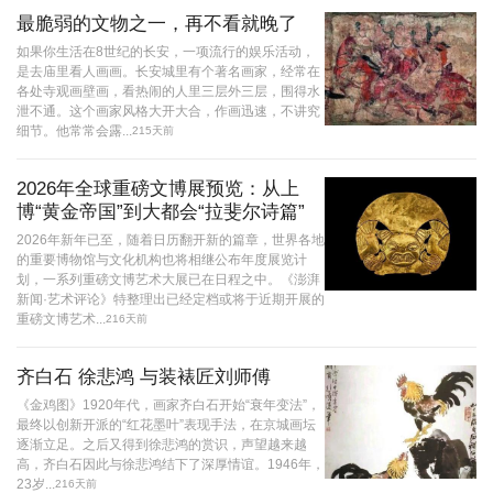
最脆弱的文物之一，再不看就晚了
如果你生活在8世纪的长安，一项流行的娱乐活动，
是去庙里看人画画。长安城里有个著名画家，经常在
各处寺观画壁画，看热闹的人里三层外三层，围得水
泄不通。这个画家风格大开大合，作画迅速，不讲究
细节。他常常会露...
215天前
2026年全球重磅文博展预览：从上
博“黄金帝国”到大都会“拉斐尔诗篇”
2026年新年已至，随着日历翻开新的篇章，世界各地
的重要博物馆与文化机构也将相继公布年度展览计
划，一系列重磅文博艺术大展已在日程之中。《澎湃
新闻·艺术评论》特整理出已经定档或将于近期开展的
重磅文博艺术...
216天前
齐白石 徐悲鸿 与装裱匠刘师傅
《金鸡图》1920年代，画家齐白石开始“衰年变法”，
最终以创新开派的“红花墨叶”表现手法，在京城画坛
逐渐立足。之后又得到徐悲鸿的赏识，声望越来越
高，齐白石因此与徐悲鸿结下了深厚情谊。1946年，
23岁...
216天前