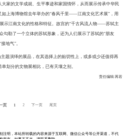
八大家的文学成就、生平事迹和家国情怀，从而展示传承中华民
如上海博物馆去年举办的“春风千里——江南文化艺术展”，用
，展示江南文化的性格和特征。故宫的“千古风流人物——苏轼主
众勾勒了一个立体的苏轼形象，还为人们展示了苏轼的“朋友
“接地气”。
为主题演绎的展品，在其选择上的贴切性上，或多或少还值得再
简单划分的文物展相比，已有天壤之别。
责任编辑:苒若
一页
1
2
下一页
尾页
tv）除非特别注明，本站所转载的内容来源于互联网、微信公众号等公开渠道，不代