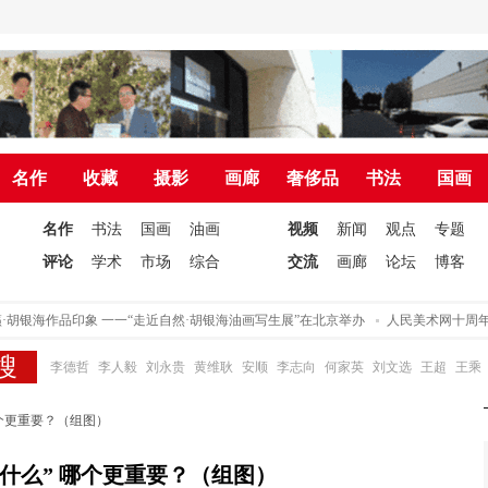
名作
收藏
摄影
画廊
奢侈品
书法
国画
名作
书法
国画
油画
视频
新闻
观点
专题
评论
学术
市场
综合
交流
画廊
论坛
博客
胡银海作品印象 一一“走近自然·胡银海油画写生展”在北京举办
人民美术网十周年·
李德哲
李人毅
刘永贵
黄维耿
安顺
李志向
何家英
刘文选
王超
王乘
哪个更重要？（组图）
展什么” 哪个更重要？（组图）