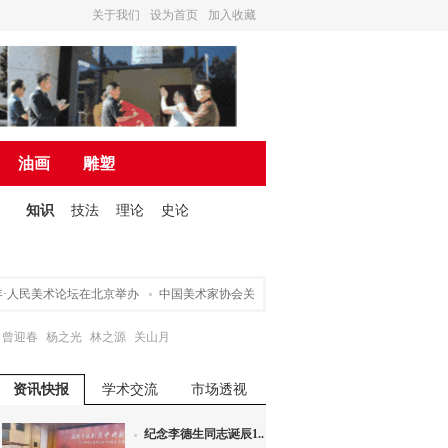
关于我们
设为首页
加入收藏
油画
雕塑
知识
技法
理论
史论
人民美术论坛在北京举办
中国美术家协会关于申请入会途径的声明
营造诗书画一
曾迎春
杨之光
林之源
关山月
资讯快报
学术交流
市场透视
纪念李德生同志诞辰1...