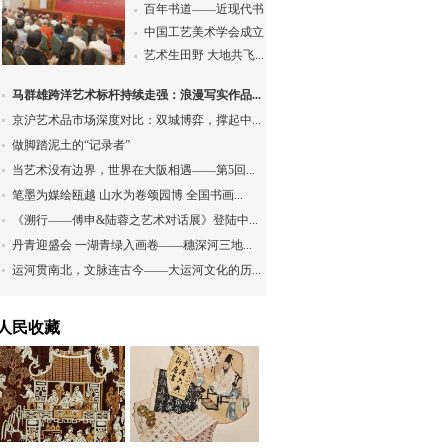
百年书道——近现代书...
中国工艺美术学会成立...
艺术生田野 大地共飞...
马群雄跨洋艺术标杆持续走强：浪漫写实作品...
京沪艺术品市场深度对比：双城博弈，撑起中...
做脚踏泥土的“记录者”
当艺术没有边界，世界在大阪相遇——第5回...
笔墨为媒绘瓯越 山水为卷颂园博 全国书画...
《溯行——傅申&陆蓉之艺术对话展》登陆中...
丹青迎盛会 一湖青绿入画卷——穗深河三地...
运河贯南北，文脉连古今——大运河文化的历...
人民收藏