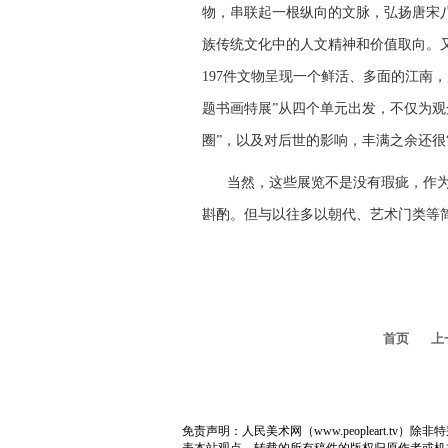
物，串联起一根纵向的文脉，弘扬唐宋
族传统文化中的人文精神和价值取向。又
197件文物呈现一个鲜活、多面的江南
题书画特展”从四个单元出发，不仅为观
圈”，以及对后世的影响，丰满之余还很
当然，这些展览不是没有瑕疵，作
斟酌。但与以往多以朝代、艺术门类等
首页
上
免责声明：人民美术网（www.peopleart.