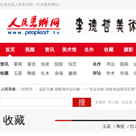
欢迎光临人民美术网—艺术服务网站!
首页
视频
资讯
美术馆
名作
收藏
摄影
资讯
要闻
展览
拍卖
院校
综艺
名作
书法
国画
收藏
玉器
陶瓷
红木
杂项
趣闻
评论
学术
市场
术网托起美好的明天
人民导读：
溢彩天籁·胡银海作品印象 一一“走近自然·胡银海油画写生展”
李德哲
李人毅
刘永贵
收藏
玉器
陶瓷
红
/
/