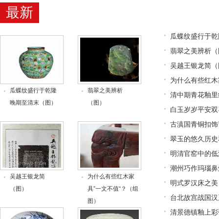
最新
瓜蝶纹盛行于乾
翡翠之美辨析（
吴越王银龙简（
为什么有些红木
瓜蝶纹盛行于乾隆
翡翠之美辨析
清中期青花釉里
晚期至清末（图）
（图）
白玉岁岁平安双
古滇国青铜扣饰
翠玉的悠久历史
明清官窑中的低
潮州巧作玛瑙鼻
吴越王银龙简
为什么有些红木家
明式罗汉床之美
（图）
具”一文不值“？（组
台北故宫战国汉
图）
清景德镇釉上彩