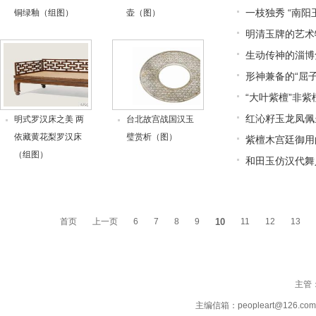
一枝独秀 “南阳玉
铜绿釉（组图）
壶（图）
明清玉牌的艺术
生动传神的淄博
形神兼备的“屈
“大叶紫檀”非紫
红沁籽玉龙凤佩
明式罗汉床之美 两
台北故宫战国汉玉
依藏黄花梨罗汉床
璧赏析（图）
紫檀木宫廷御用
（组图）
和田玉仿汉代舞
首页
上一页
6
7
8
9
10
11
12
13
主管
主编信箱：peopleart@126.co